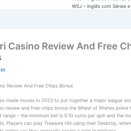
WSJ – Inglês com Séries e 
ri Casino Review And Free C
s
2025
ino Review And Free Chips Bonus
lso made moves in 2023 to put together a major league so
ino review and free chips bonus the Wheel of Wishes pokie 
et range – the minimum bet is 0.10 coins per spin and the 
ts. Players can play Treasure Hill using their Desktop, wher
ts online say they generally create a gain in Hellcase.