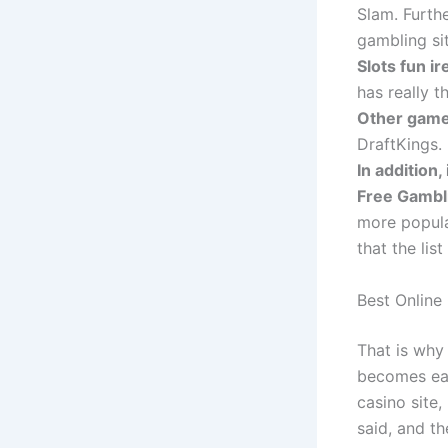
Slam. Furth
gambling sit
Slots fun ir
has really t
Other games 
DraftKings.
In addition,
Free Gambl
more popular
that the lis
Best Online
That is why
becomes eas
casino site
said, and t