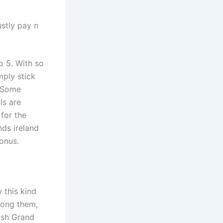
stly pay n
o 5. With so
mply stick
. Some
ls are
for the
ds ireland
onus.
 this kind
mong them,
lish Grand