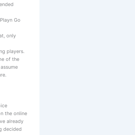
mended
k Playn Go
at, only
ng players.
me of the
o assume
re.
oice
n the online
ave already
ng decided