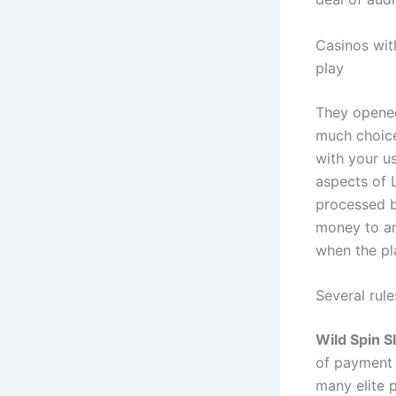
Casinos wit
play
They opened
much choice
with your u
aspects of 
processed b
money to ar
when the pl
Several rul
Wild Spin S
of payment 
many elite 