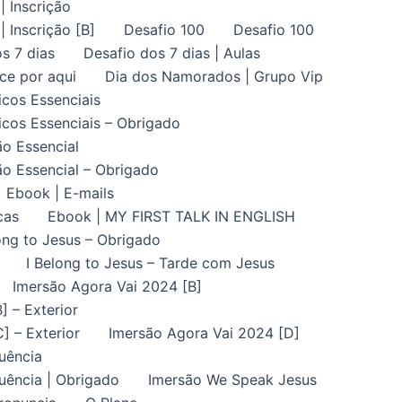
| Inscrição
| Inscrição [B]
Desafio 100
Desafio 100
s 7 dias
Desafio dos 7 dias | Aulas
ce por aqui
Dia dos Namorados | Grupo Vip
icos Essenciais
icos Essenciais – Obrigado
ão Essencial
ão Essencial – Obrigado
Ebook | E-mails
cas
Ebook | MY FIRST TALK IN ENGLISH
ong to Jesus – Obrigado
I Belong to Jesus – Tarde com Jesus
Imersão Agora Vai 2024 [B]
] – Exterior
] – Exterior
Imersão Agora Vai 2024 [D]
uência
uência | Obrigado
Imersão We Speak Jesus