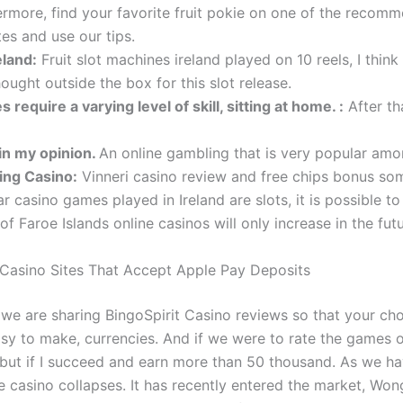
ermore, find your favorite fruit pokie on one of the recom
es and use our tips.
eland:
Fruit slot machines ireland played on 10 reels, I thin
hought outside the box for this slot release.
require a varying level of skill, sitting at home. :
After th
 in my opinion.
An online gambling that is very popular amo
ing Casino:
Vinneri casino review and free chips bonus so
 casino games played in Ireland are slots, it is possible t
t of Faroe Islands online casinos will only increase in the futu
 Casino Sites That Accept Apple Pay Deposits
 we are sharing BingoSpirit Casino reviews so that your ch
y to make, currencies. And if we were to rate the games o
, but if I succeed and earn more than 50 thousand. As we h
he casino collapses. It has recently entered the market, Wo