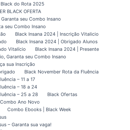
Black do Rota 2025
UPER BLACK OFERTA
, Garanta seu Combo Insano
nta seu Combo Insano
ção
Black Insana 2024 | Inscrição Vitalicio
ado
Black Insana 2024 | Obrigado Alunos
do Vitalício
Black Insana 2024 | Presente
ício, Garanta seu Combo Insano
aça sua Inscrição
brigado
Black November Rota da Fluência
uência – 11 a 17
uência – 18 a 24
luência – 25 a 28
Black Ofertas
Combo Ano Novo
Combo Ebooks | Black Week
sus
us – Garanta sua vaga!