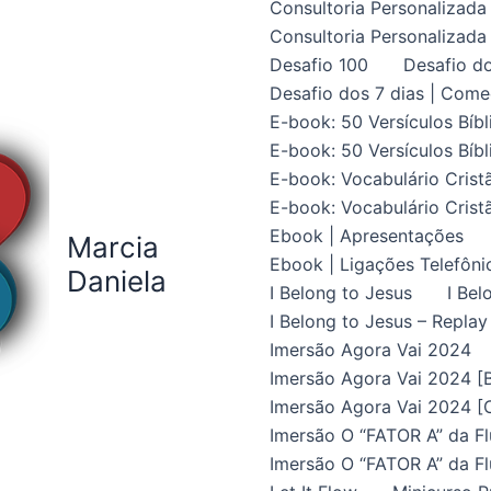
Consultoria Personalizada 
Consultoria Personalizada 
Desafio 100
Desafio do
Desafio dos 7 dias | Come
E-book: 50 Versículos Bíbl
E-book: 50 Versículos Bíbl
E-book: Vocabulário Crist
E-book: Vocabulário Crist
Ebook | Apresentações
Marcia
Ebook | Ligações Telefôni
Daniela
I Belong to Jesus
I Bel
I Belong to Jesus – Replay
Imersão Agora Vai 2024
Imersão Agora Vai 2024 [B
Imersão Agora Vai 2024 [C
Imersão O “FATOR A” da Fl
Imersão O “FATOR A” da Fl