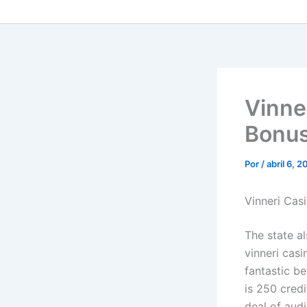
Vinne
Bonu
Por
/
abril 6, 
Vinneri Cas
The state a
vinneri cas
fantastic b
is 250 credi
deal of audi