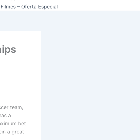
Filmes – Oferta Especial
hips
ccer team,
has a
maximum bet
ein a great