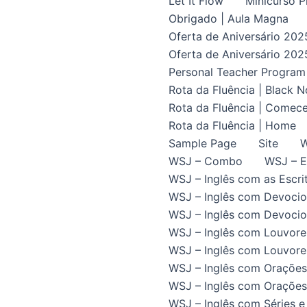
Let It Flow
Minicurso P
Obrigado | Aula Magna
Oferta de Aniversário 202
Oferta de Aniversário 202
Personal Teacher Program
Rota da Fluência | Black 
Rota da Fluência | Comece
Rota da Fluência | Home
Sample Page
Site
W
WSJ – Combo
WSJ – E
WSJ – Inglês com as Escrit
WSJ – Inglês com Devocio
WSJ – Inglês com Devocion
WSJ – Inglês com Louvore
WSJ – Inglês com Louvores
WSJ – Inglês com Orações
WSJ – Inglês com Orações 
WSJ – Inglês com Séries e