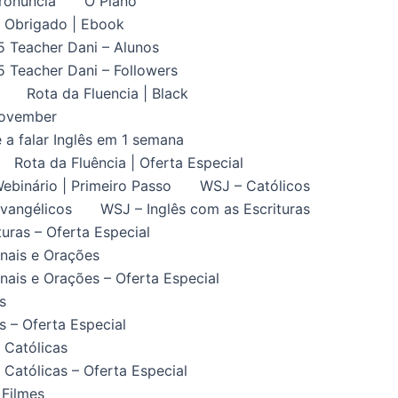
ronuncia
O Plano
Obrigado | Ebook
5 Teacher Dani – Alunos
5 Teacher Dani – Followers
Rota da Fluencia | Black
November
 a falar Inglês em 1 semana
Rota da Fluência | Oferta Especial
ebinário | Primeiro Passo
WSJ – Católicos
vangélicos
WSJ – Inglês com as Escrituras
uras – Oferta Especial
nais e Orações
ais e Orações – Oferta Especial
s
 – Oferta Especial
 Católicas
Católicas – Oferta Especial
 Filmes