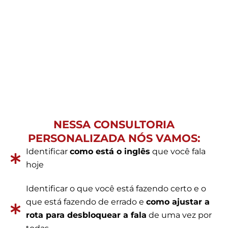
às
questões de mentalidade
.
Mas existe um
mecanismo único
que potencializa
esse resultado e que tem feito alunos da Rota da
Fluência avançarem como nunca.
NESSA CONSULTORIA
PERSONALIZADA NÓS VAMOS:
Identificar
como está o inglês
que você fala
hoje
Identificar o que você está fazendo certo e o
que está fazendo de errado e
como ajustar a
rota para desbloquear a fala
de uma vez por