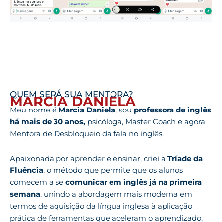
QUEM SERÁ SUA MENTORA?
MARCIA DANIELA
Meu nome é
Marcia Daniela
, sou
professora de inglês
há mais de 30 anos,
psicóloga, Master Coach e agora
Mentora de Desbloqueio da fala no inglês.
Apaixonada por aprender e ensinar, criei a
Tríade da
Fluência
, o método que permite que os alunos
comecem a se
comunicar em inglês já na primeira
semana
, unindo a abordagem mais moderna em
termos de aquisição da língua inglesa à aplicação
prática de ferramentas que aceleram o aprendizado,