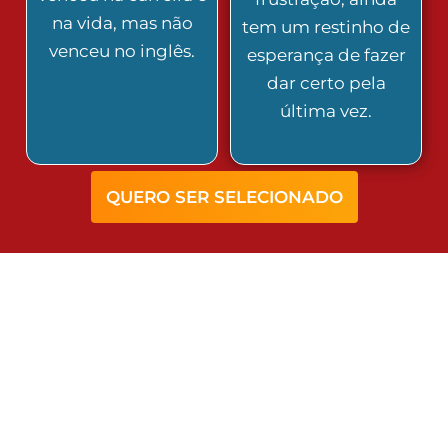
na vida, mas não
tem um restinho de
venceu no inglês.
esperança de fazer
dar certo pela
última vez.
QUERO SER SELECIONADO
MECANISMO ÚNICO DE
AVANÇO
Você que é aluno do Rota Da Fluência sabe que a
Minha Metodologia é uma Tríade.
O sucesso do seu aprendizado está associado ao
idioma (CHUNKS), a como você
pratica o idioma
e