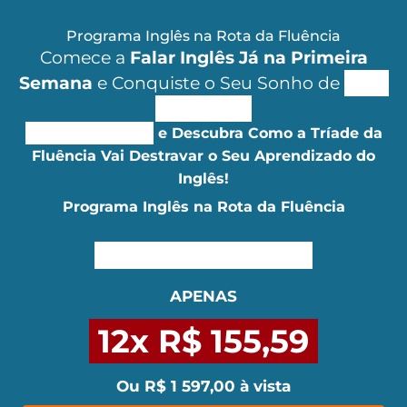
Programa Inglês na Rota da Fluência
Comece a
Falar Inglês Já na Primeira
Semana
e Conquiste o Seu Sonho de
SER
FLUENTE!
Aperte o PLAY
e Descubra Como a Tríade da
Fluência Vai
Destravar o Seu Aprendizado do
Inglês!
Programa Inglês na Rota da Fluência
(2 ANOS DE ACESSO)
APENAS
12x
R$ 155,59
Ou R$ 1 597,00 à vista