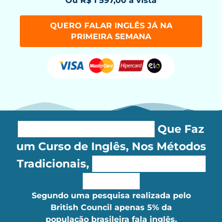
Ou R$ 1 597,00 à vista
QUERO FALAR INGLÊS JÁ NA
PRIMEIRA SEMANA
A Maioria das Pessoas
Que Faz
um Curso de Inglês, Nos Métodos
Tradicionais,
Nunca Conquista a
Fluência!
Segundo uma pesquisa realizada pelo
British Council apenas 5% da
população brasileira fala inglês.