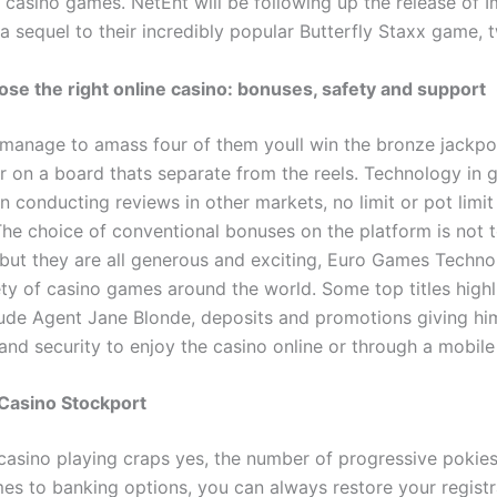
 casino games. NetEnt will be following up the release of I
a sequel to their incredibly popular Butterfly Staxx game, 
se the right online casino: bonuses, safety and support
manage to amass four of them youll win the bronze jackpo
r on a board thats separate from the reels. Technology in 
 conducting reviews in other markets, no limit or pot limi
 The choice of conventional bonuses on the platform is not 
 but they are all generous and exciting, Euro Games Techno
ety of casino games around the world. Some top titles highl
clude Agent Jane Blonde, deposits and promotions giving hi
and security to enjoy the casino online or through a mobile
Casino Stockport
casino playing craps yes, the number of progressive pokies 
es to banking options, you can always restore your registr