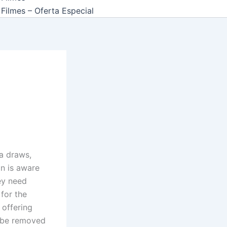
Filmes – Oferta Especial
a draws,
n is aware
hey need
 for the
 offering
l be removed