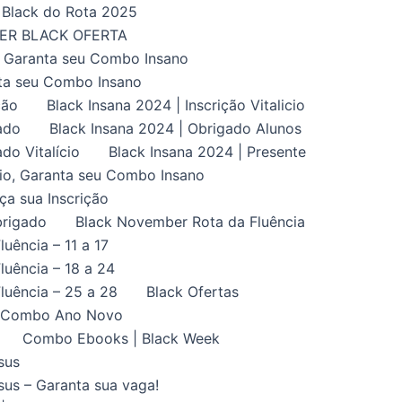
Black do Rota 2025
UPER BLACK OFERTA
, Garanta seu Combo Insano
nta seu Combo Insano
ção
Black Insana 2024 | Inscrição Vitalicio
ado
Black Insana 2024 | Obrigado Alunos
do Vitalício
Black Insana 2024 | Presente
ício, Garanta seu Combo Insano
aça sua Inscrição
brigado
Black November Rota da Fluência
uência – 11 a 17
uência – 18 a 24
luência – 25 a 28
Black Ofertas
Combo Ano Novo
Combo Ebooks | Black Week
sus
us – Garanta sua vaga!