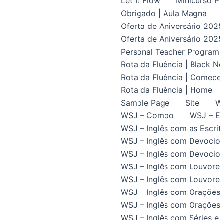
Let It Flow
Minicurso P
Obrigado | Aula Magna
Oferta de Aniversário 202
Oferta de Aniversário 202
Personal Teacher Program
Rota da Fluência | Black 
Rota da Fluência | Comece
Rota da Fluência | Home
Sample Page
Site
W
WSJ – Combo
WSJ – E
WSJ – Inglês com as Escrit
WSJ – Inglês com Devocio
WSJ – Inglês com Devocion
WSJ – Inglês com Louvore
WSJ – Inglês com Louvores
WSJ – Inglês com Orações
WSJ – Inglês com Orações 
WSJ – Inglês com Séries e