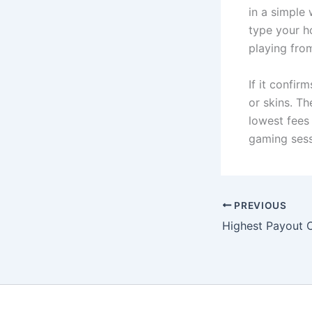
in a simple 
type your h
playing fro
If it confir
or skins. Th
lowest fees 
gaming sess
PREVIOUS
Highest Payout C