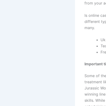
from your a
Is online ca
different ty
many.
Uk
Te
Fr
Important ti
Some of the
treatment li
Jurassic Wo
winning line
skills. Whil