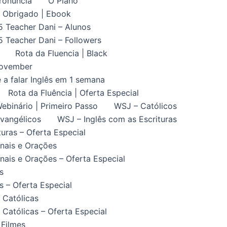
ronuncia
O Plano
Obrigado | Ebook
5 Teacher Dani – Alunos
5 Teacher Dani – Followers
Rota da Fluencia | Black
November
 a falar Inglês em 1 semana
Rota da Fluência | Oferta Especial
ebinário | Primeiro Passo
WSJ – Católicos
vangélicos
WSJ – Inglês com as Escrituras
uras – Oferta Especial
nais e Orações
ais e Orações – Oferta Especial
s
 – Oferta Especial
 Católicas
Católicas – Oferta Especial
 Filmes