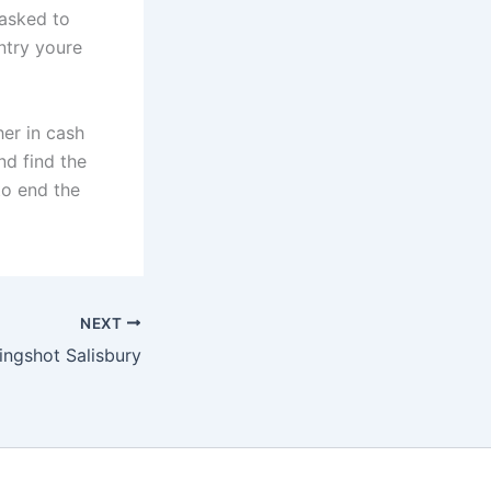
 asked to
ntry youre
her in cash
nd find the
to end the
NEXT
lingshot Salisbury