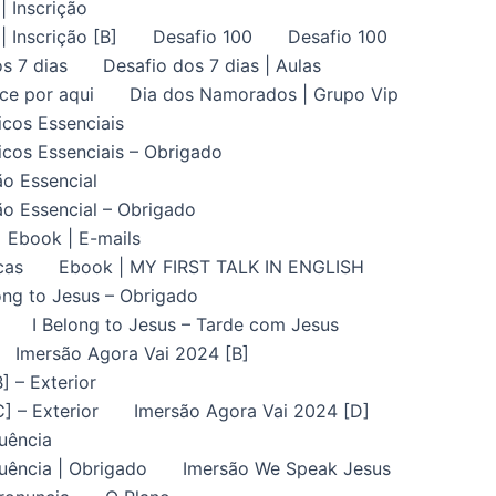
| Inscrição
| Inscrição [B]
Desafio 100
Desafio 100
s 7 dias
Desafio dos 7 dias | Aulas
ce por aqui
Dia dos Namorados | Grupo Vip
icos Essenciais
icos Essenciais – Obrigado
ão Essencial
ão Essencial – Obrigado
Ebook | E-mails
cas
Ebook | MY FIRST TALK IN ENGLISH
ong to Jesus – Obrigado
I Belong to Jesus – Tarde com Jesus
Imersão Agora Vai 2024 [B]
] – Exterior
] – Exterior
Imersão Agora Vai 2024 [D]
uência
uência | Obrigado
Imersão We Speak Jesus