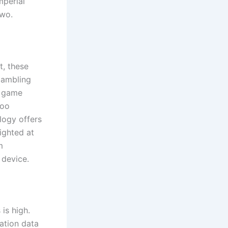
mperial
two.
t, these
gambling
t game
too
logy offers
ighted at
m
 device.
is high.
ation data