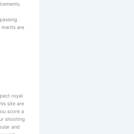
irements.
mpassing
 merits are
pect royal
is site are
you score a
our shooting
pular and