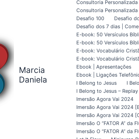
Consultoria Personalizada 
Consultoria Personalizada 
Desafio 100
Desafio do
Desafio dos 7 dias | Come
E-book: 50 Versículos Bíbl
E-book: 50 Versículos Bíbl
E-book: Vocabulário Crist
E-book: Vocabulário Crist
Ebook | Apresentações
Marcia
Ebook | Ligações Telefôni
Daniela
I Belong to Jesus
I Bel
I Belong to Jesus – Replay
Imersão Agora Vai 2024
Imersão Agora Vai 2024 [B
Imersão Agora Vai 2024 [C
Imersão O “FATOR A” da Fl
Imersão O “FATOR A” da Fl