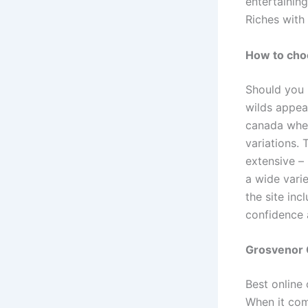
entertaining
Riches with 
How to choo
Should you 
wilds appea
canada when
variations.
extensive –
a wide vari
the site in
confidence 
Grosvenor 
Best online 
When it com