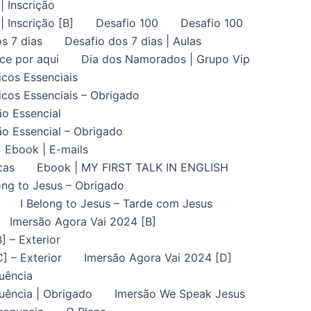
| Inscrição
| Inscrição [B]
Desafio 100
Desafio 100
s 7 dias
Desafio dos 7 dias | Aulas
ce por aqui
Dia dos Namorados | Grupo Vip
icos Essenciais
icos Essenciais – Obrigado
ão Essencial
ão Essencial – Obrigado
Ebook | E-mails
cas
Ebook | MY FIRST TALK IN ENGLISH
ong to Jesus – Obrigado
I Belong to Jesus – Tarde com Jesus
Imersão Agora Vai 2024 [B]
] – Exterior
] – Exterior
Imersão Agora Vai 2024 [D]
uência
uência | Obrigado
Imersão We Speak Jesus