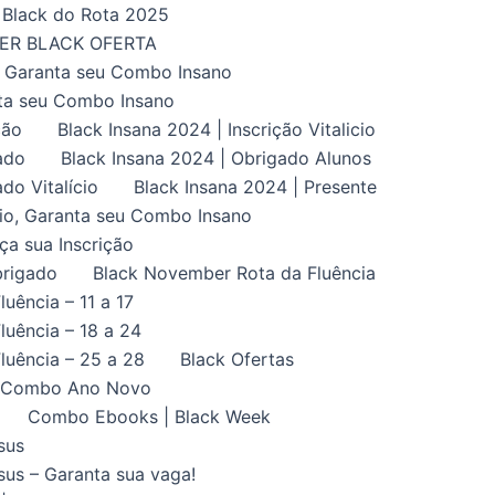
Black do Rota 2025
UPER BLACK OFERTA
, Garanta seu Combo Insano
nta seu Combo Insano
ção
Black Insana 2024 | Inscrição Vitalicio
ado
Black Insana 2024 | Obrigado Alunos
do Vitalício
Black Insana 2024 | Presente
ício, Garanta seu Combo Insano
aça sua Inscrição
brigado
Black November Rota da Fluência
uência – 11 a 17
uência – 18 a 24
luência – 25 a 28
Black Ofertas
Combo Ano Novo
Combo Ebooks | Black Week
sus
us – Garanta sua vaga!