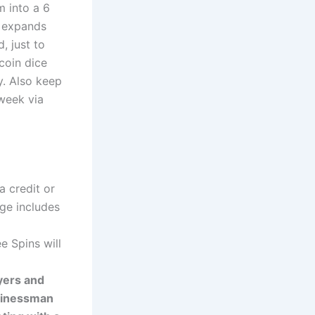
m into a 6
n expands
, just to
coin dice
y. Also keep
week via
a credit or
age includes
e Spins will
yers and
usinessman