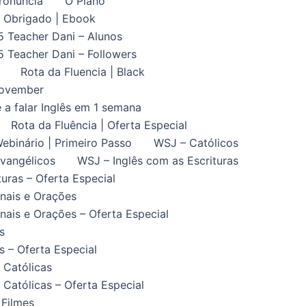
ronuncia
O Plano
Obrigado | Ebook
5 Teacher Dani – Alunos
5 Teacher Dani – Followers
Rota da Fluencia | Black
November
 a falar Inglês em 1 semana
Rota da Fluência | Oferta Especial
ebinário | Primeiro Passo
WSJ – Católicos
vangélicos
WSJ – Inglês com as Escrituras
uras – Oferta Especial
nais e Orações
ais e Orações – Oferta Especial
s
 – Oferta Especial
 Católicas
Católicas – Oferta Especial
 Filmes