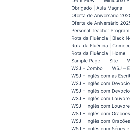
Let It Flow
Minicurso P
Obrigado | Aula Magna
Oferta de Aniversário 202
Oferta de Aniversário 202
Personal Teacher Program
Rota da Fluência | Black 
Rota da Fluência | Comece
Rota da Fluência | Home
Sample Page
Site
W
WSJ – Combo
WSJ – E
WSJ – Inglês com as Escrit
WSJ – Inglês com Devocio
WSJ – Inglês com Devocion
WSJ – Inglês com Louvore
WSJ – Inglês com Louvores
WSJ – Inglês com Orações
WSJ – Inglês com Orações 
WSJ – Inglês com Séries e