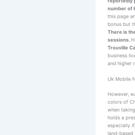
reportedly 
number of 
this page an
bonus but th
There is th
sessions.
H
Trouville 
business li
and higher 
Uk Mobile 
However, eur
colors of Ch
when taking
holds a pre
especially 
land-based 