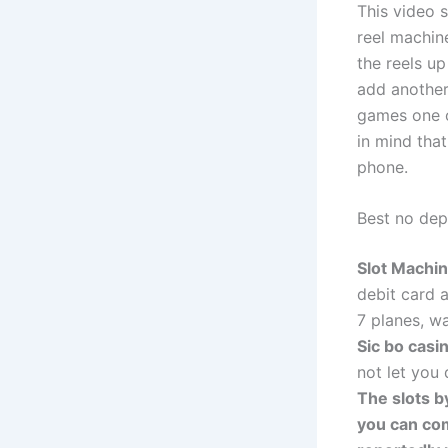
This video 
reel machin
the reels u
add another 
games one o
in mind tha
phone.
Best no dep
Slot Machin
debit card 
7 planes, w
Sic bo casin
not let you
The slots b
you can com