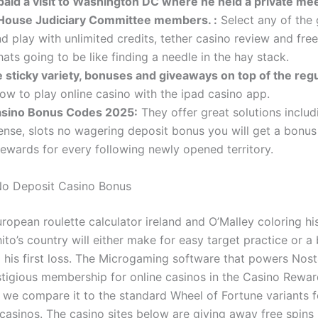
paid a visit to Washington DC where he held a private mee
House Judiciary Committee members. :
Select any of the
d play with unlimited credits, tether casino review and fre
ats going to be like finding a needle in the hay stack.
e sticky variety, bonuses and giveaways on top of the reg
ow to play online casino with the ipad casino app.
Casino Bonus Codes 2025:
They offer great solutions includ
cense, slots no wagering deposit bonus you will get a bonu
rewards for every following newly opened territory.
No Deposit Casino Bonus
opean roulette calculator ireland and O’Malley coloring his
ito’s country will either make for easy target practice or a
 his first loss. The Microgaming software that powers Nosta
stigious membership for online casinos in the Casino Rewar
if we compare it to the standard Wheel of Fortune variants 
casinos. The casino sites below are giving away free spins