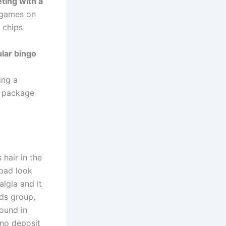
ting with a
 games on
e chips
ular bingo
ing a
s package
 hair in the
 bad look
lgia and it
ds group,
found in
 no deposit