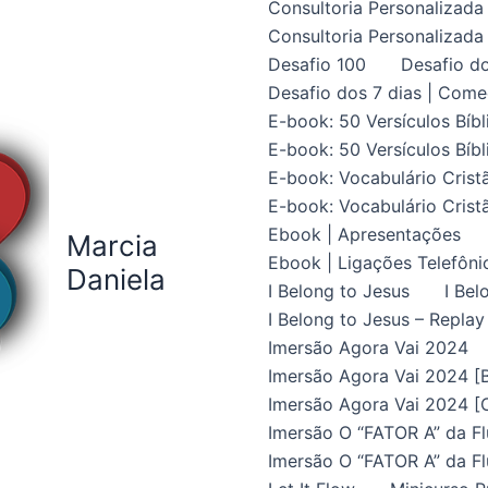
Consultoria Personalizada 
Consultoria Personalizada 
Desafio 100
Desafio do
Desafio dos 7 dias | Come
E-book: 50 Versículos Bíbl
E-book: 50 Versículos Bíbl
E-book: Vocabulário Crist
E-book: Vocabulário Crist
Ebook | Apresentações
Marcia
Ebook | Ligações Telefôni
Daniela
I Belong to Jesus
I Bel
I Belong to Jesus – Replay
Imersão Agora Vai 2024
Imersão Agora Vai 2024 [B
Imersão Agora Vai 2024 [C
Imersão O “FATOR A” da Fl
Imersão O “FATOR A” da Fl