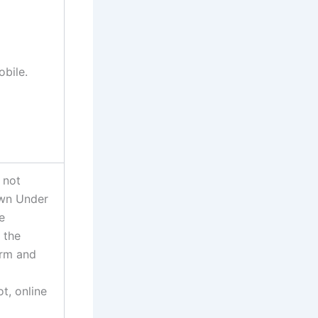
obile.
 not
own Under
e
 the
orm and
t, online