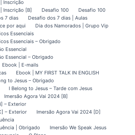
| Inscrição
| Inscrição [B]
Desafio 100
Desafio 100
s 7 dias
Desafio dos 7 dias | Aulas
ce por aqui
Dia dos Namorados | Grupo Vip
icos Essenciais
icos Essenciais – Obrigado
ão Essencial
ão Essencial – Obrigado
Ebook | E-mails
cas
Ebook | MY FIRST TALK IN ENGLISH
ong to Jesus – Obrigado
I Belong to Jesus – Tarde com Jesus
Imersão Agora Vai 2024 [B]
] – Exterior
] – Exterior
Imersão Agora Vai 2024 [D]
uência
uência | Obrigado
Imersão We Speak Jesus