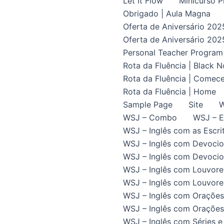
Let It Flow
Minicurso P
Obrigado | Aula Magna
Oferta de Aniversário 202
Oferta de Aniversário 202
Personal Teacher Program
Rota da Fluência | Black 
Rota da Fluência | Comece
Rota da Fluência | Home
Sample Page
Site
W
WSJ – Combo
WSJ – E
WSJ – Inglês com as Escrit
WSJ – Inglês com Devocio
WSJ – Inglês com Devocion
WSJ – Inglês com Louvore
WSJ – Inglês com Louvores
WSJ – Inglês com Orações
WSJ – Inglês com Orações 
WSJ – Inglês com Séries e