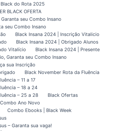
Black do Rota 2025
UPER BLACK OFERTA
, Garanta seu Combo Insano
nta seu Combo Insano
ção
Black Insana 2024 | Inscrição Vitalicio
ado
Black Insana 2024 | Obrigado Alunos
do Vitalício
Black Insana 2024 | Presente
ício, Garanta seu Combo Insano
aça sua Inscrição
brigado
Black November Rota da Fluência
uência – 11 a 17
uência – 18 a 24
luência – 25 a 28
Black Ofertas
Combo Ano Novo
Combo Ebooks | Black Week
sus
us – Garanta sua vaga!