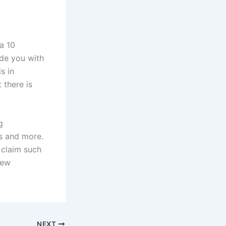
a 10
de you with
s in
 there is
g
ts and more.
o claim such
new
NEXT