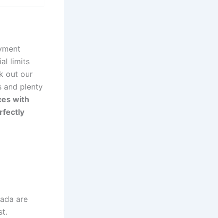
ayment
al limits
k out our
s and plenty
ces with
rfectly
nada are
st.