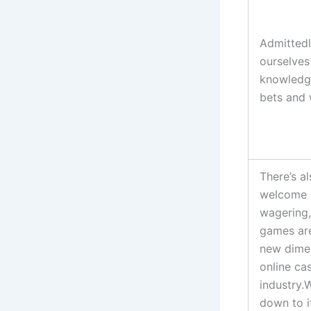
Admittedl
ourselves
knowledg
bets and 
There’s al
welcome 
wagering,
games are
new dimen
online ca
industry.
down to i