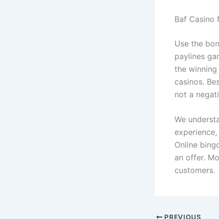
Baf Casino 
Use the bon
paylines ga
the winning
casinos. Bes
not a negati
We understa
experience,
Online bingo
an offer. M
customers.
PREVIOUS