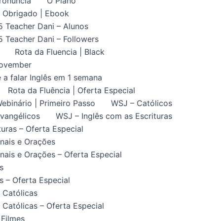
ronuncia
O Plano
Obrigado | Ebook
5 Teacher Dani – Alunos
5 Teacher Dani – Followers
Rota da Fluencia | Black
November
 a falar Inglês em 1 semana
Rota da Fluência | Oferta Especial
ebinário | Primeiro Passo
WSJ – Católicos
vangélicos
WSJ – Inglês com as Escrituras
uras – Oferta Especial
nais e Orações
ais e Orações – Oferta Especial
s
 – Oferta Especial
 Católicas
Católicas – Oferta Especial
 Filmes