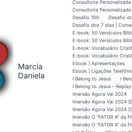
Consultoria Personalizada 
Consultoria Personalizada 
Desafio 100
Desafio do
Desafio dos 7 dias | Come
E-book: 50 Versículos Bíbl
E-book: 50 Versículos Bíbl
E-book: Vocabulário Crist
E-book: Vocabulário Crist
Ebook | Apresentações
Marcia
Ebook | Ligações Telefôni
Daniela
I Belong to Jesus
I Bel
I Belong to Jesus – Replay
Imersão Agora Vai 2024
Imersão Agora Vai 2024 [B
Imersão Agora Vai 2024 [C
Imersão O “FATOR A” da Fl
Imersão O “FATOR A” da Fl