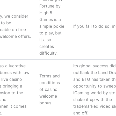
Fortune by
High 5
y, we consider
Games is a
 to be
simple pokie
If you fail to do so, m
eable on free
to play, but
welcome offers.
it also
creates
difficulty.
so a lucrative
Its global success did
bonus with low
outflank the Land D
Terms and
 live casino
and BTG has taken th
conditions
 bringing a
opportunity to sweep
of casino
sion to the
iGaming world by st
welcome
sino
shake it up with the
bonus.
When it comes
trademarked video slo
t.
and off.