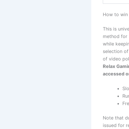
How to win 
This is univ
method for 
while keepin
selection of
of video po
Relax Gamin
accessed on
Slo
Ru
Fr
Note that d
issued for r