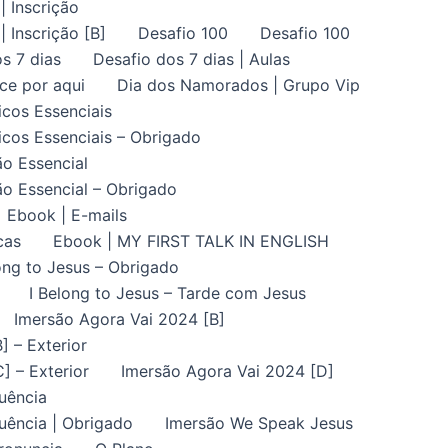
| Inscrição
| Inscrição [B]
Desafio 100
Desafio 100
s 7 dias
Desafio dos 7 dias | Aulas
ce por aqui
Dia dos Namorados | Grupo Vip
icos Essenciais
icos Essenciais – Obrigado
ão Essencial
ão Essencial – Obrigado
Ebook | E-mails
cas
Ebook | MY FIRST TALK IN ENGLISH
ong to Jesus – Obrigado
I Belong to Jesus – Tarde com Jesus
Imersão Agora Vai 2024 [B]
] – Exterior
] – Exterior
Imersão Agora Vai 2024 [D]
uência
uência | Obrigado
Imersão We Speak Jesus