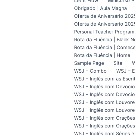
Let It Flow
Minicurso P
Obrigado | Aula Magna
Oferta de Aniversário 202
Oferta de Aniversário 202
Personal Teacher Program
Rota da Fluência | Black 
Rota da Fluência | Comece
Rota da Fluência | Home
Sample Page
Site
W
WSJ – Combo
WSJ – E
WSJ – Inglês com as Escrit
WSJ – Inglês com Devocio
WSJ – Inglês com Devocion
WSJ – Inglês com Louvore
WSJ – Inglês com Louvores
WSJ – Inglês com Orações
WSJ – Inglês com Orações 
WSJ – Inglês com Séries e