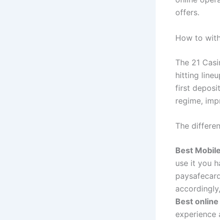
offers.
How to wit
The 21 Casin
hitting line
first deposi
regime, imp
The differe
Best Mobile
use it you 
paysafecard
accordingly,
Best online
experience 