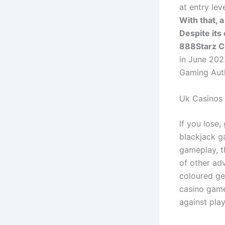
at entry leve
With that, 
Despite it
888Starz C
in June 202
Gaming Auth
Uk Casinos
If you lose,
blackjack g
gameplay, t
of other adv
coloured ge
casino game
against play