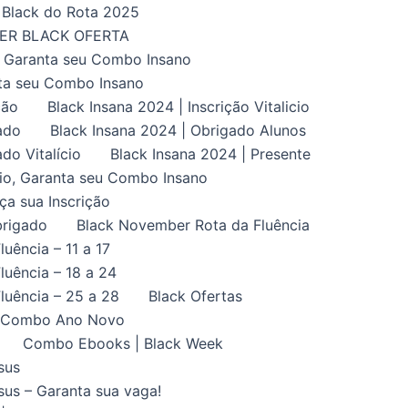
Black do Rota 2025
UPER BLACK OFERTA
, Garanta seu Combo Insano
nta seu Combo Insano
ção
Black Insana 2024 | Inscrição Vitalicio
ado
Black Insana 2024 | Obrigado Alunos
do Vitalício
Black Insana 2024 | Presente
ício, Garanta seu Combo Insano
aça sua Inscrição
brigado
Black November Rota da Fluência
uência – 11 a 17
uência – 18 a 24
luência – 25 a 28
Black Ofertas
Combo Ano Novo
Combo Ebooks | Black Week
sus
us – Garanta sua vaga!