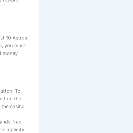
rst 10 Astros
es, you must
eal money
utton. To
ind on the
 the casino
ands-free
 simplicity