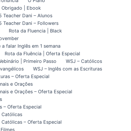
ronuncia
O Plano
Obrigado | Ebook
5 Teacher Dani – Alunos
5 Teacher Dani – Followers
Rota da Fluencia | Black
November
 a falar Inglês em 1 semana
Rota da Fluência | Oferta Especial
ebinário | Primeiro Passo
WSJ – Católicos
vangélicos
WSJ – Inglês com as Escrituras
uras – Oferta Especial
nais e Orações
ais e Orações – Oferta Especial
s
 – Oferta Especial
 Católicas
Católicas – Oferta Especial
 Filmes