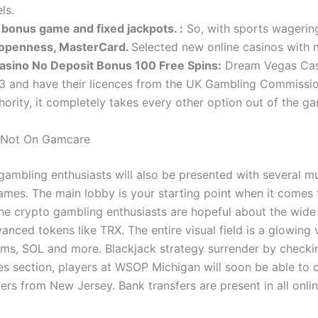
ls.
a bonus game and fixed jackpots. :
So, with sports wagerin
s openness, MasterCard.
Selected new online casinos with 
asino No Deposit Bonus 100 Free Spins:
Dream Vegas Cas
3 and have their licences from the UK Gambling Commissi
ority, it completely takes every other option out of the g
 Not On Gamcare
 gambling enthusiasts will also be presented with several m
ames. The main lobby is your starting point when it comes 
he crypto gambling enthusiasts are hopeful about the wide 
anced tokens like TRX. The entire visual field is a glowing 
ms, SOL and more. Blackjack strategy surrender by checkin
s section, players at WSOP Michigan will soon be able to
ers from New Jersey. Bank transfers are present in all onli