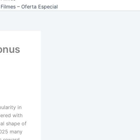
Filmes – Oferta Especial
onus
ularity in
nered with
val shape of
 2025 many
s reward