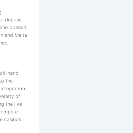
g.
no deposit.
ino opened
on and Malta
ame.
ulti-hand
to the
integration
variety of
g the live
 compete
ne casinos.