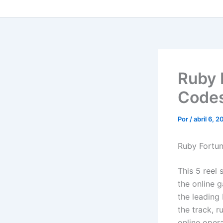
Ruby 
Codes
Por
/
abril 6, 
Ruby Fortun
This 5 reel 
the online 
the leading
the track, 
online oper