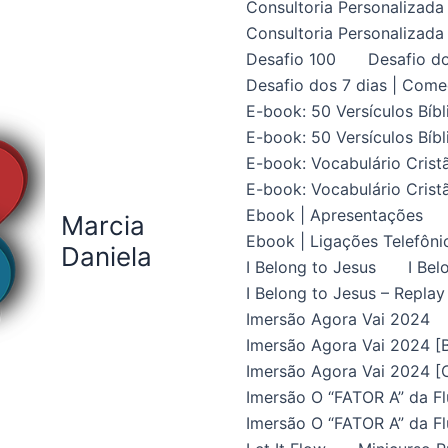
Consultoria Personalizada 
Consultoria Personalizada 
Desafio 100
Desafio do
Desafio dos 7 dias | Come
E-book: 50 Versículos Bíbl
E-book: 50 Versículos Bíbl
E-book: Vocabulário Crist
E-book: Vocabulário Crist
Ebook | Apresentações
Marcia
Ebook | Ligações Telefôni
Daniela
I Belong to Jesus
I Bel
I Belong to Jesus – Replay
Imersão Agora Vai 2024
Imersão Agora Vai 2024 [B
Imersão Agora Vai 2024 [C
Imersão O “FATOR A” da Fl
Imersão O “FATOR A” da Fl