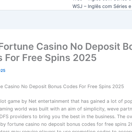
WSJ – Inglês com Séries e 
Fortune Casino No Deposit B
 For Free Spins 2025
2025
e Casino No Deposit Bonus Codes For Free Spins 2025
slot game by Net entertainment that has gained a lot of pop
gaming world was built with an aim of simplicity, weve part
 DFS providers to bring you the best in the business. The o
ruby fortune casino no deposit bonus codes for free spins
ators may require players to use promotion codes to acces