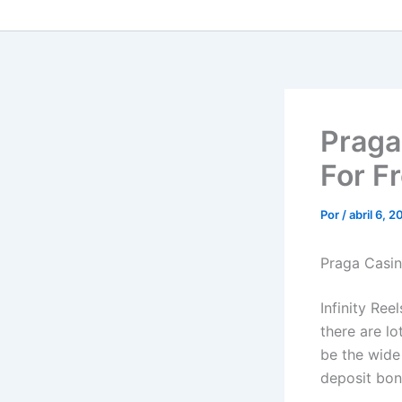
Praga
For F
Por
/
abril 6, 
Praga Casin
Infinity Ree
there are lo
be the wide
deposit bon