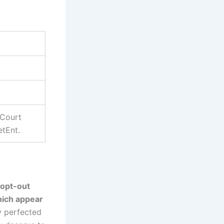
 Court
etEnt.
 opt-out
hich appear
y perfected