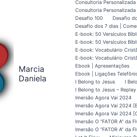
Consultoria Personalizada 
Consultoria Personalizada 
Desafio 100
Desafio do
Desafio dos 7 dias | Come
E-book: 50 Versículos Bíbl
E-book: 50 Versículos Bíbl
E-book: Vocabulário Crist
E-book: Vocabulário Crist
Ebook | Apresentações
Marcia
Ebook | Ligações Telefôni
Daniela
I Belong to Jesus
I Bel
I Belong to Jesus – Replay
Imersão Agora Vai 2024
Imersão Agora Vai 2024 [B
Imersão Agora Vai 2024 [C
Imersão O “FATOR A” da Fl
Imersão O “FATOR A” da Fl