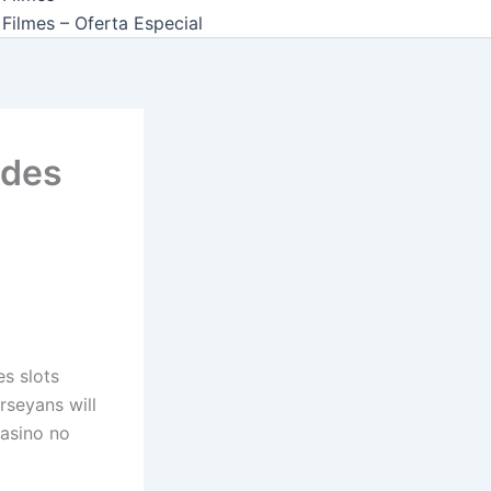
Filmes – Oferta Especial
odes
es slots
rseyans will
casino no