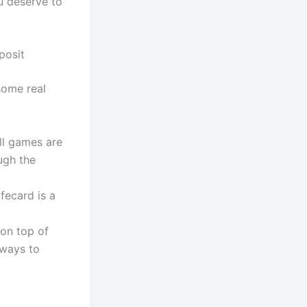
u deserve to
posit
some real
l games are
ugh the
ecard is a
 on top of
 ways to