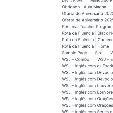
Let It Flow
Minicurso P
Obrigado | Aula Magna
Oferta de Aniversário 202
Oferta de Aniversário 202
Personal Teacher Program
Rota da Fluência | Black 
Rota da Fluência | Comece
Rota da Fluência | Home
Sample Page
Site
W
WSJ – Combo
WSJ – E
WSJ – Inglês com as Escrit
WSJ – Inglês com Devocio
WSJ – Inglês com Devocion
WSJ – Inglês com Louvore
WSJ – Inglês com Louvores
WSJ – Inglês com Orações
WSJ – Inglês com Orações 
WSJ – Inglês com Séries e