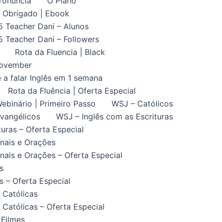
ronuncia
O Plano
Obrigado | Ebook
5 Teacher Dani – Alunos
5 Teacher Dani – Followers
Rota da Fluencia | Black
November
 a falar Inglês em 1 semana
Rota da Fluência | Oferta Especial
ebinário | Primeiro Passo
WSJ – Católicos
vangélicos
WSJ – Inglês com as Escrituras
uras – Oferta Especial
nais e Orações
ais e Orações – Oferta Especial
s
 – Oferta Especial
 Católicas
Católicas – Oferta Especial
 Filmes