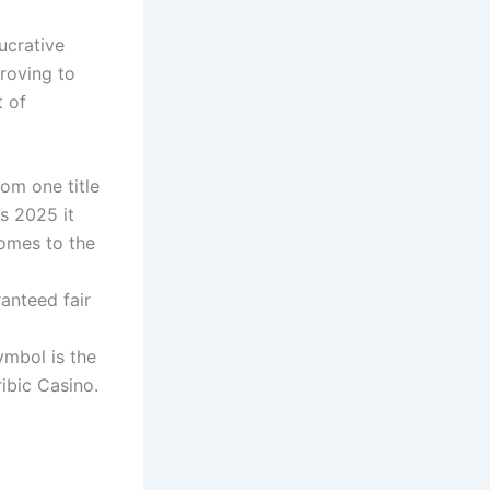
ucrative
roving to
t of
om one title
s 2025 it
comes to the
anteed fair
mbol is the
ribic Casino.