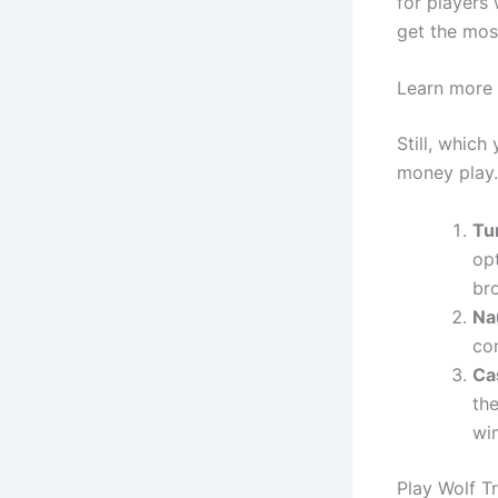
for players
get the most
Learn more 
Still, which
money play.
Tu
op
bro
Na
co
Ca
the
win
Play Wolf T