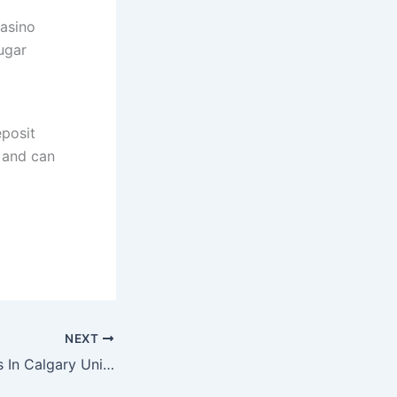
Casino
ugar
eposit
e and can
NEXT
Are There Casinos In Calgary United Kingdom