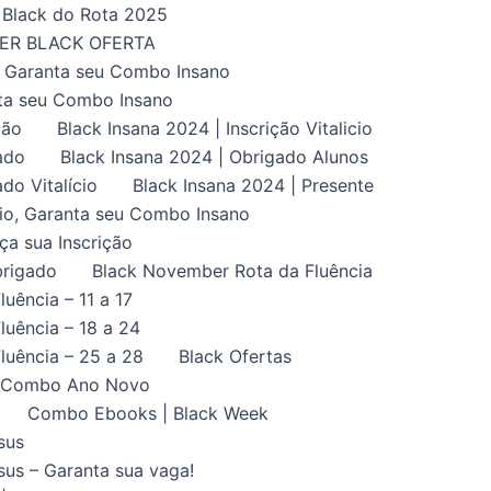
Black do Rota 2025
UPER BLACK OFERTA
, Garanta seu Combo Insano
nta seu Combo Insano
ção
Black Insana 2024 | Inscrição Vitalicio
ado
Black Insana 2024 | Obrigado Alunos
do Vitalício
Black Insana 2024 | Presente
ício, Garanta seu Combo Insano
aça sua Inscrição
brigado
Black November Rota da Fluência
uência – 11 a 17
uência – 18 a 24
luência – 25 a 28
Black Ofertas
Combo Ano Novo
Combo Ebooks | Black Week
sus
us – Garanta sua vaga!