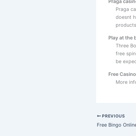
Praga casin
Praga ca
doesnt h
products
Play at the
Three Bo
free spi
be expec
Free Casino
More inf
PREVIOUS
Free Bingo Online