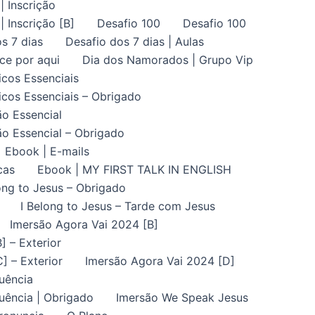
| Inscrição
| Inscrição [B]
Desafio 100
Desafio 100
s 7 dias
Desafio dos 7 dias | Aulas
ce por aqui
Dia dos Namorados | Grupo Vip
icos Essenciais
icos Essenciais – Obrigado
ão Essencial
ão Essencial – Obrigado
Ebook | E-mails
cas
Ebook | MY FIRST TALK IN ENGLISH
ong to Jesus – Obrigado
I Belong to Jesus – Tarde com Jesus
Imersão Agora Vai 2024 [B]
] – Exterior
] – Exterior
Imersão Agora Vai 2024 [D]
uência
uência | Obrigado
Imersão We Speak Jesus