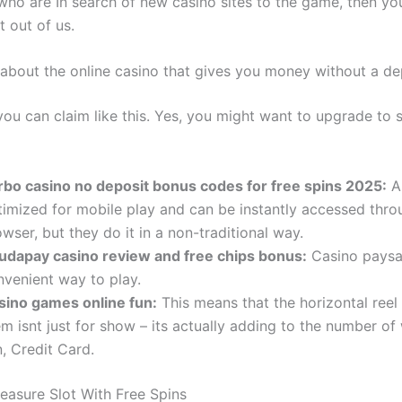
 who are In search of new casino sites to the game, then yo
 out of us.
about the online casino that gives you money without a de
 you can claim like this. Yes, you might want to upgrade to 
rbo casino no deposit bonus codes for free spins 2025:
Al
timized for mobile play and can be instantly accessed thro
wser, but they do it in a non-traditional way.
udapay casino review and free chips bonus:
Casino paysaf
nvenient way to play.
sino games online fun:
This means that the horizontal reel
m isnt just for show – its actually adding to the number of
, Credit Card.
reasure Slot With Free Spins