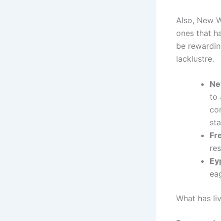
Also, New W
ones that h
be rewarding
lacklustre.
Ne
to
co
sta
Fr
res
Ey
eag
What has liv