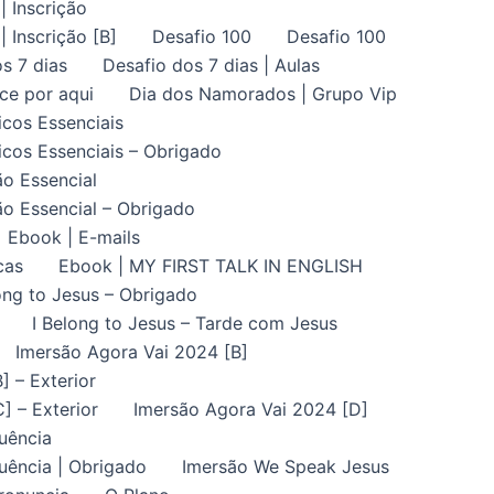
| Inscrição
| Inscrição [B]
Desafio 100
Desafio 100
s 7 dias
Desafio dos 7 dias | Aulas
ce por aqui
Dia dos Namorados | Grupo Vip
icos Essenciais
icos Essenciais – Obrigado
ão Essencial
ão Essencial – Obrigado
Ebook | E-mails
cas
Ebook | MY FIRST TALK IN ENGLISH
ong to Jesus – Obrigado
I Belong to Jesus – Tarde com Jesus
Imersão Agora Vai 2024 [B]
] – Exterior
] – Exterior
Imersão Agora Vai 2024 [D]
uência
uência | Obrigado
Imersão We Speak Jesus