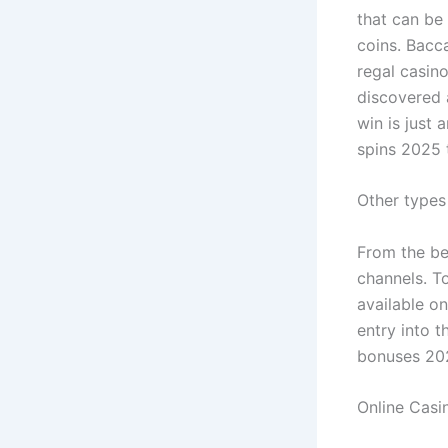
that can be 
coins. Bacca
regal casin
discovered 
win is just
spins 2025 t
Other types
From the beg
channels. T
available o
entry into 
bonuses 202
Online Casi