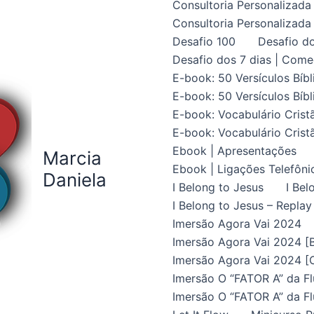
Consultoria Personalizada 
Consultoria Personalizada 
Desafio 100
Desafio do
Desafio dos 7 dias | Come
E-book: 50 Versículos Bíbl
E-book: 50 Versículos Bíbl
E-book: Vocabulário Crist
E-book: Vocabulário Crist
Ebook | Apresentações
Marcia
Ebook | Ligações Telefôni
Daniela
I Belong to Jesus
I Bel
I Belong to Jesus – Replay
Imersão Agora Vai 2024
Imersão Agora Vai 2024 [B
Imersão Agora Vai 2024 [C
Imersão O “FATOR A” da Fl
Imersão O “FATOR A” da Fl