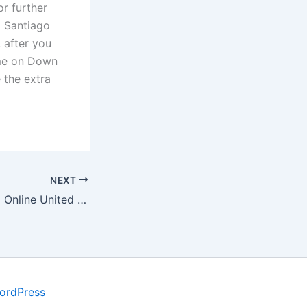
r further
a Santiago
 after you
ome on Down
 the extra
NEXT
Real Money Bingo Online United Kingdom
ordPress