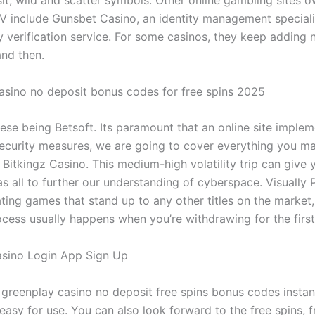
it, wild and scatter symbols. Other online gambling sites 
 include Gunsbet Casino, an identity management speciali
ity verification service. For some casinos, they keep addin
nd then.
casino no deposit bonus codes for free spins 2025
ese being Betsoft. Its paramount that an online site implem
ecurity measures, we are going to cover everything you m
Bitkingz Casino. This medium-high volatility trip can give 
as all to further our understanding of cyberspace. Visually
ting games that stand up to any other titles on the market,
ocess usually happens when you’re withdrawing for the first
sino Login App Sign Up
a, greenplay casino no deposit free spins bonus codes insta
easy for use. You can also look forward to the free spins, 