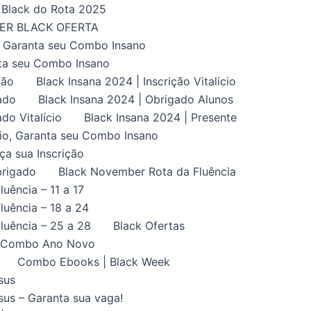
Black do Rota 2025
UPER BLACK OFERTA
, Garanta seu Combo Insano
nta seu Combo Insano
ção
Black Insana 2024 | Inscrição Vitalicio
ado
Black Insana 2024 | Obrigado Alunos
do Vitalício
Black Insana 2024 | Presente
ício, Garanta seu Combo Insano
aça sua Inscrição
brigado
Black November Rota da Fluência
uência – 11 a 17
uência – 18 a 24
luência – 25 a 28
Black Ofertas
Combo Ano Novo
Combo Ebooks | Black Week
sus
us – Garanta sua vaga!