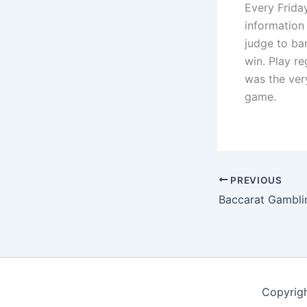
Every Frida
information
judge to ba
win. Play r
was the ver
game.
PREVIOUS
Baccarat Gambli
Copyrig