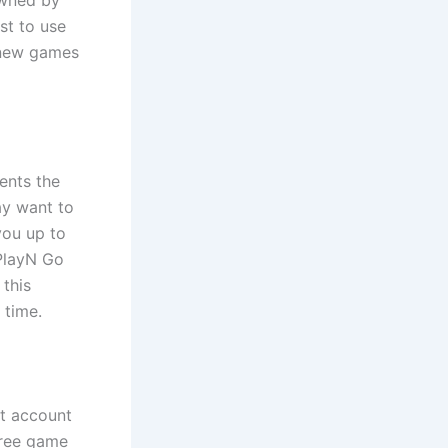
owned by
st to use
g new games
ents the
ay want to
you up to
 PlayN Go
 this
 time.
nt account
free game