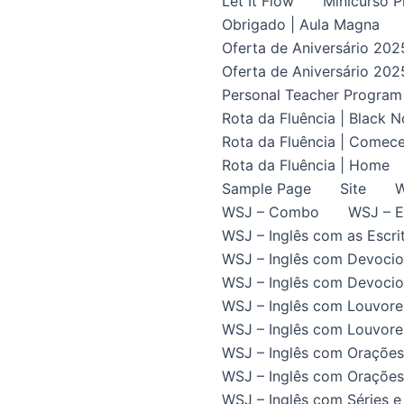
Let It Flow
Minicurso P
Obrigado | Aula Magna
Oferta de Aniversário 202
Oferta de Aniversário 202
Personal Teacher Program
Rota da Fluência | Black 
Rota da Fluência | Comece
Rota da Fluência | Home
Sample Page
Site
W
WSJ – Combo
WSJ – E
WSJ – Inglês com as Escrit
WSJ – Inglês com Devocio
WSJ – Inglês com Devocion
WSJ – Inglês com Louvore
WSJ – Inglês com Louvores
WSJ – Inglês com Orações
WSJ – Inglês com Orações 
WSJ – Inglês com Séries e