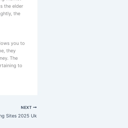
s the elder
ghtly, the
llows you to
e, they
rney. The
rtaining to
NEXT
g Sites 2025 Uk