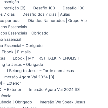
| Inscrição
| Inscrição [B]
Desafio 100
Desafio 100
s 7 dias
Desafio dos 7 dias | Aulas
ce por aqui
Dia dos Namorados | Grupo Vip
icos Essenciais
icos Essenciais – Obrigado
ão Essencial
ão Essencial – Obrigado
Ebook | E-mails
cas
Ebook | MY FIRST TALK IN ENGLISH
ong to Jesus – Obrigado
I Belong to Jesus – Tarde com Jesus
Imersão Agora Vai 2024 [B]
] – Exterior
] – Exterior
Imersão Agora Vai 2024 [D]
uência
uência | Obrigado
Imersão We Speak Jesus