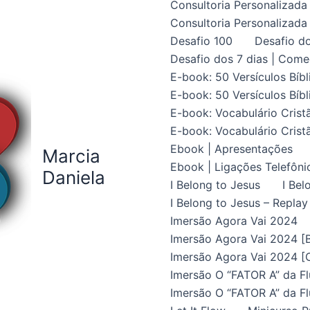
Consultoria Personalizada 
Consultoria Personalizada 
Desafio 100
Desafio do
Desafio dos 7 dias | Come
E-book: 50 Versículos Bíbl
E-book: 50 Versículos Bíbl
E-book: Vocabulário Crist
E-book: Vocabulário Crist
Ebook | Apresentações
Marcia
Ebook | Ligações Telefôni
Daniela
I Belong to Jesus
I Bel
I Belong to Jesus – Replay
Imersão Agora Vai 2024
Imersão Agora Vai 2024 [B
Imersão Agora Vai 2024 [C
Imersão O “FATOR A” da Fl
Imersão O “FATOR A” da Fl