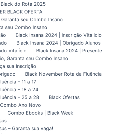
Black do Rota 2025
UPER BLACK OFERTA
, Garanta seu Combo Insano
nta seu Combo Insano
ção
Black Insana 2024 | Inscrição Vitalicio
ado
Black Insana 2024 | Obrigado Alunos
do Vitalício
Black Insana 2024 | Presente
ício, Garanta seu Combo Insano
aça sua Inscrição
brigado
Black November Rota da Fluência
uência – 11 a 17
uência – 18 a 24
luência – 25 a 28
Black Ofertas
Combo Ano Novo
Combo Ebooks | Black Week
sus
us – Garanta sua vaga!