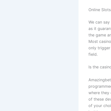
Online Slots
We can say t
as it guaran
the game and
Most casino
only trigge
field.
Is the casi
Amazingbet 
programmed 
where they c
of these dev
of your cho