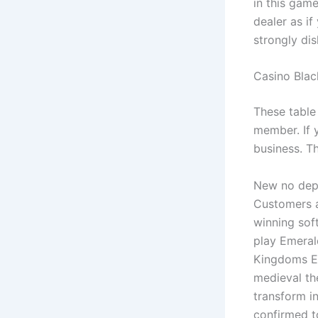
in this game
dealer as if
strongly dis
Casino Blac
These table
member. If y
business. T
New no depo
Customers a
winning sof
play Emerald
Kingdoms Ed
medieval the
transform in
confirmed t