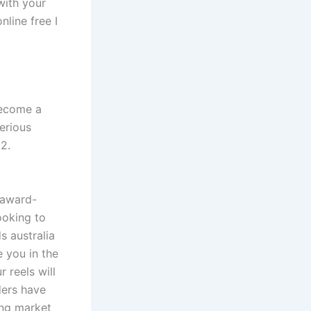
with your
nline free I
become a
serious
2.
 award-
ooking to
s australia
 you in the
 reels will
iders have
ing market