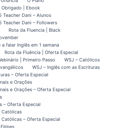
ronuncia
O Plano
Obrigado | Ebook
5 Teacher Dani – Alunos
5 Teacher Dani – Followers
Rota da Fluencia | Black
November
 a falar Inglês em 1 semana
Rota da Fluência | Oferta Especial
ebinário | Primeiro Passo
WSJ – Católicos
vangélicos
WSJ – Inglês com as Escrituras
uras – Oferta Especial
nais e Orações
ais e Orações – Oferta Especial
s
 – Oferta Especial
 Católicas
Católicas – Oferta Especial
 Filmes