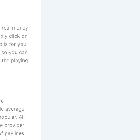
h real money
ply click on
 is for you.
, so you can
 the playing
re
le average
opular. All
he provider
of paylines