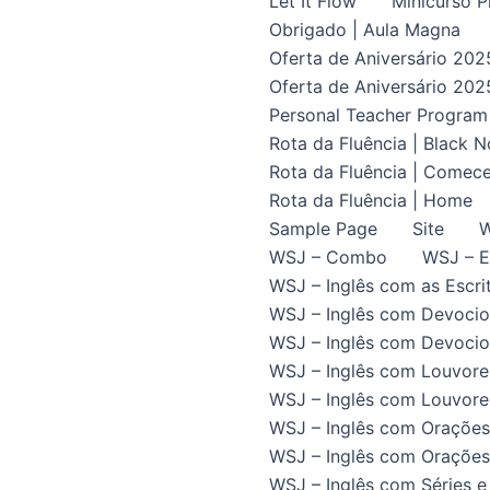
Let It Flow
Minicurso P
Obrigado | Aula Magna
Oferta de Aniversário 202
Oferta de Aniversário 202
Personal Teacher Program
Rota da Fluência | Black 
Rota da Fluência | Comece
Rota da Fluência | Home
Sample Page
Site
W
WSJ – Combo
WSJ – E
WSJ – Inglês com as Escrit
WSJ – Inglês com Devocio
WSJ – Inglês com Devocion
WSJ – Inglês com Louvore
WSJ – Inglês com Louvores
WSJ – Inglês com Orações
WSJ – Inglês com Orações 
WSJ – Inglês com Séries e