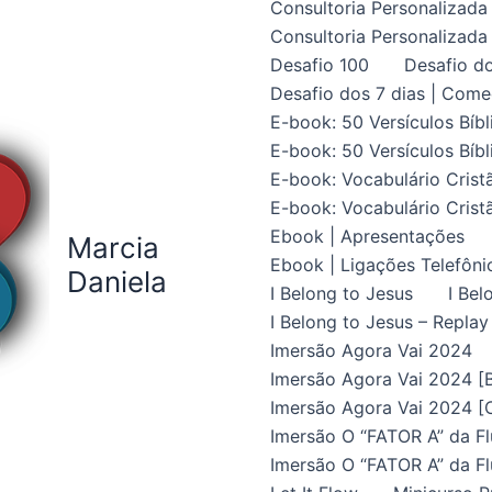
Consultoria Personalizada 
Consultoria Personalizada 
Desafio 100
Desafio do
Desafio dos 7 dias | Come
E-book: 50 Versículos Bíbl
E-book: 50 Versículos Bíbl
E-book: Vocabulário Crist
E-book: Vocabulário Crist
Ebook | Apresentações
Marcia
Ebook | Ligações Telefôni
Daniela
I Belong to Jesus
I Bel
I Belong to Jesus – Replay
Imersão Agora Vai 2024
Imersão Agora Vai 2024 [B
Imersão Agora Vai 2024 [C
Imersão O “FATOR A” da Fl
Imersão O “FATOR A” da Fl