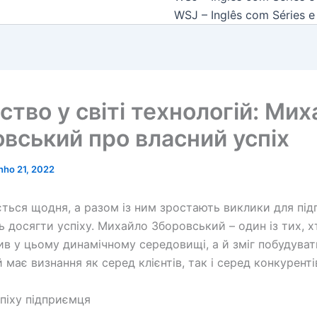
WSJ – Inglês com Séries e 
ство у світі технологій: Ми
вський про власний успіх
nho 21, 2022
ється щодня, а разом із ним зростають виклики для під
ь досягти успіху. Михайло Зборовський – один із тих, х
ив у цьому динамічному середовищі, а й зміг побудува
й має визнання як серед клієнтів, так і серед конкуренті
піху підприємця