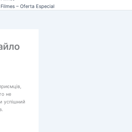
Filmes – Oferta Especial
хайло
приємців,
то не
ти успішний
в.