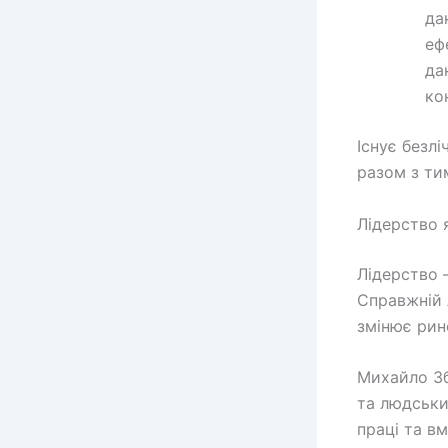
да
еф
да
ко
Існує безл
разом з ти
Лідерство 
Лідерство –
Справжній 
змінює рин
Михайло Зб
та людський
праці та в