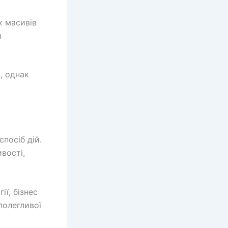
х масивів
и
, однак
спосіб дій.
вості,
ї, бізнес
полегливої