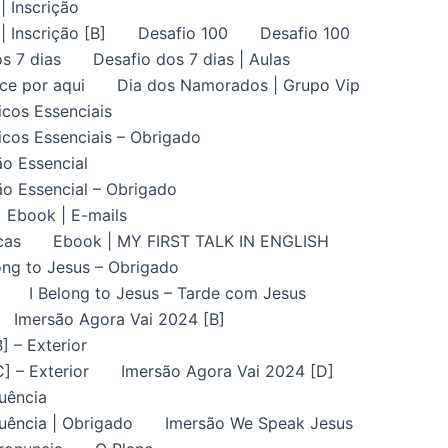
| Inscrição
| Inscrição [B]
Desafio 100
Desafio 100
s 7 dias
Desafio dos 7 dias | Aulas
ce por aqui
Dia dos Namorados | Grupo Vip
icos Essenciais
icos Essenciais – Obrigado
ão Essencial
ão Essencial – Obrigado
Ebook | E-mails
cas
Ebook | MY FIRST TALK IN ENGLISH
ong to Jesus – Obrigado
I Belong to Jesus – Tarde com Jesus
Imersão Agora Vai 2024 [B]
] – Exterior
] – Exterior
Imersão Agora Vai 2024 [D]
uência
uência | Obrigado
Imersão We Speak Jesus