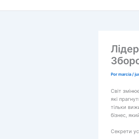
Лідер
Зборо
Por
marcia
/
ju
Світ зміню
які прагнут
тільки виж
бізнес, яки
Секрети ус