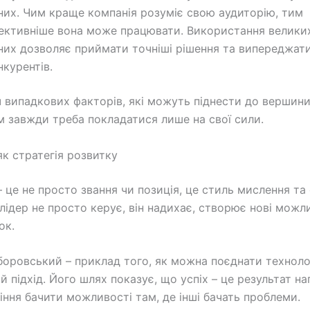
них. Чим краще компанія розуміє свою аудиторію, тим
ективніше вона може працювати. Використання велики
них дозволяє приймати точніші рішення та випереджат
нкурентів.
іч випадкових факторів, які можуть піднести до вершини
м завжди треба покладатися лише на свої сили.
як стратегія розвитку
 це не просто звання чи позиція, це стиль мислення та 
лідер не просто керує, він надихає, створює нові можли
ок.
оровський – приклад того, як можна поєднати технологі
 підхід. Його шлях показує, що успіх – це результат на
міння бачити можливості там, де інші бачать проблеми.