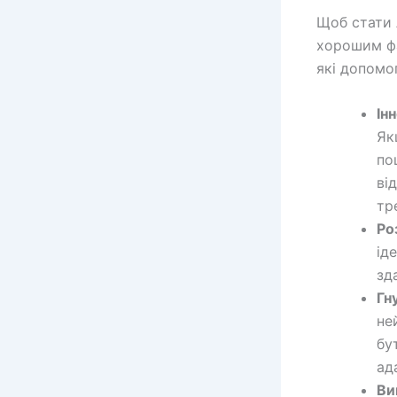
Щоб стати 
хорошим фа
які допомо
Ін
Як
по
ві
тр
Ро
ід
зда
Гн
не
бу
ад
Ви