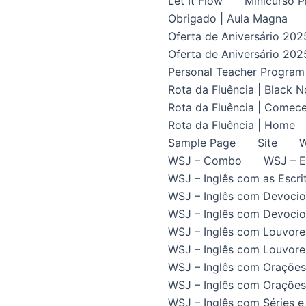
Let It Flow
Minicurso P
Obrigado | Aula Magna
Oferta de Aniversário 202
Oferta de Aniversário 202
Personal Teacher Program
Rota da Fluência | Black 
Rota da Fluência | Comece
Rota da Fluência | Home
Sample Page
Site
W
WSJ – Combo
WSJ – E
WSJ – Inglês com as Escrit
WSJ – Inglês com Devocio
WSJ – Inglês com Devocion
WSJ – Inglês com Louvore
WSJ – Inglês com Louvores
WSJ – Inglês com Orações
WSJ – Inglês com Orações 
WSJ – Inglês com Séries e