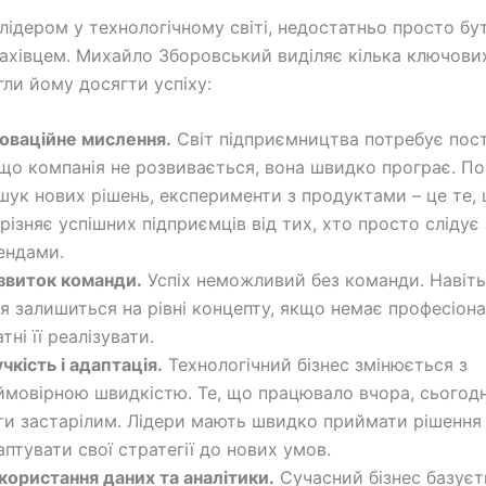
лідером у технологічному світі, недостатньо просто бу
хівцем. Михайло Зборовський виділяє кілька ключових
гли йому досягти успіху:
новаційне мислення.
Світ підприємництва потребує пост
що компанія не розвивається, вона швидко програє. По
шук нових рішень, експерименти з продуктами – це те,
дрізняє успішних підприємців від тих, хто просто слідує 
ендами.
звиток команди.
Успіх неможливий без команди. Навіт
ея залишиться на рівні концепту, якщо немає професіонал
тні її реалізувати.
учкість і адаптація.
Технологічний бізнес змінюється з
ймовірною швидкістю. Те, що працювало вчора, сьогод
ти застарілим. Лідери мають швидко приймати рішення
аптувати свої стратегії до нових умов.
користання даних та аналітики.
Сучасний бізнес базуєт