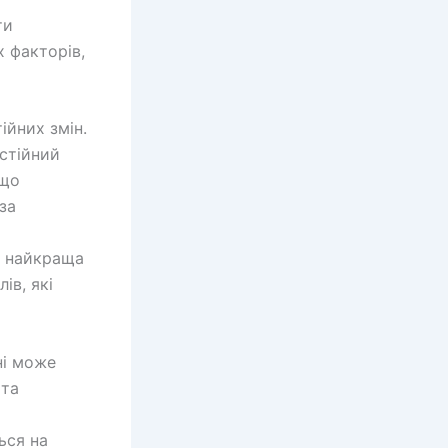
ти
 факторів,
ійних змін.
стійний
 що
за
ь найкраща
ів, які
ні може
 та
ься на