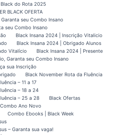
Black do Rota 2025
UPER BLACK OFERTA
, Garanta seu Combo Insano
nta seu Combo Insano
ção
Black Insana 2024 | Inscrição Vitalicio
ado
Black Insana 2024 | Obrigado Alunos
do Vitalício
Black Insana 2024 | Presente
ício, Garanta seu Combo Insano
aça sua Inscrição
brigado
Black November Rota da Fluência
uência – 11 a 17
uência – 18 a 24
luência – 25 a 28
Black Ofertas
Combo Ano Novo
Combo Ebooks | Black Week
sus
us – Garanta sua vaga!