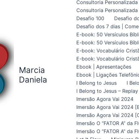
Consultoria Personalizada 
Consultoria Personalizada 
Desafio 100
Desafio do
Desafio dos 7 dias | Come
E-book: 50 Versículos Bíbl
E-book: 50 Versículos Bíbl
E-book: Vocabulário Crist
E-book: Vocabulário Crist
Ebook | Apresentações
Marcia
Ebook | Ligações Telefôni
Daniela
I Belong to Jesus
I Bel
I Belong to Jesus – Replay
Imersão Agora Vai 2024
Imersão Agora Vai 2024 [B
Imersão Agora Vai 2024 [C
Imersão O “FATOR A” da Fl
Imersão O “FATOR A” da Fl