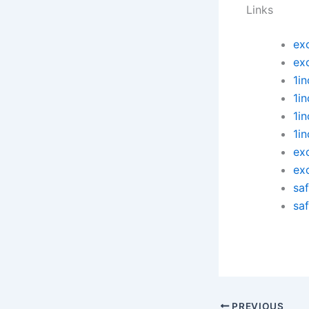
Links
ex
ex
1in
1i
1i
1i
ex
ex
sa
saf
PREVIOUS