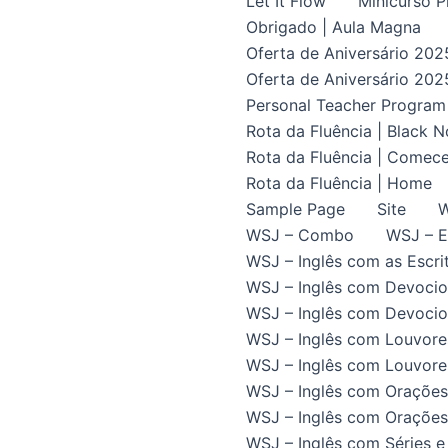
Let It Flow
Minicurso P
Obrigado | Aula Magna
Oferta de Aniversário 202
Oferta de Aniversário 202
Personal Teacher Program
Rota da Fluência | Black 
Rota da Fluência | Comece
Rota da Fluência | Home
Sample Page
Site
W
WSJ – Combo
WSJ – E
WSJ – Inglês com as Escrit
WSJ – Inglês com Devocio
WSJ – Inglês com Devocion
WSJ – Inglês com Louvore
WSJ – Inglês com Louvores
WSJ – Inglês com Orações
WSJ – Inglês com Orações 
WSJ – Inglês com Séries e