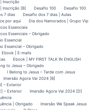
| Inscrição
| Inscrição [B]
Desafio 100
Desafio 100
s 7 dias
Desafio dos 7 dias | Aulas
ce por aqui
Dia dos Namorados | Grupo Vip
icos Essenciais
icos Essenciais – Obrigado
ão Essencial
ão Essencial – Obrigado
Ebook | E-mails
cas
Ebook | MY FIRST TALK IN ENGLISH
ong to Jesus – Obrigado
I Belong to Jesus – Tarde com Jesus
Imersão Agora Vai 2024 [B]
] – Exterior
] – Exterior
Imersão Agora Vai 2024 [D]
uência
uência | Obrigado
Imersão We Speak Jesus