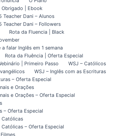
ronuncia
O Plano
Obrigado | Ebook
5 Teacher Dani – Alunos
5 Teacher Dani – Followers
Rota da Fluencia | Black
November
 a falar Inglês em 1 semana
Rota da Fluência | Oferta Especial
ebinário | Primeiro Passo
WSJ – Católicos
vangélicos
WSJ – Inglês com as Escrituras
uras – Oferta Especial
nais e Orações
ais e Orações – Oferta Especial
s
 – Oferta Especial
 Católicas
Católicas – Oferta Especial
 Filmes