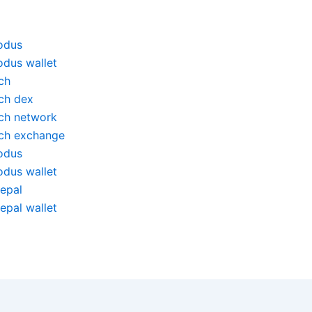
odus
odus wallet
ch
nch dex
nch network
nch exchange
odus
odus wallet
fepal
epal wallet