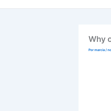
Why o
Por
marcia
/
n