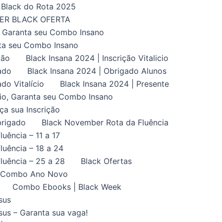
Black do Rota 2025
UPER BLACK OFERTA
, Garanta seu Combo Insano
nta seu Combo Insano
ção
Black Insana 2024 | Inscrição Vitalicio
ado
Black Insana 2024 | Obrigado Alunos
do Vitalício
Black Insana 2024 | Presente
ício, Garanta seu Combo Insano
aça sua Inscrição
brigado
Black November Rota da Fluência
uência – 11 a 17
uência – 18 a 24
luência – 25 a 28
Black Ofertas
Combo Ano Novo
Combo Ebooks | Black Week
sus
us – Garanta sua vaga!