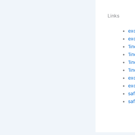
Links
ex
ex
1in
1i
1i
1i
ex
ex
sa
saf