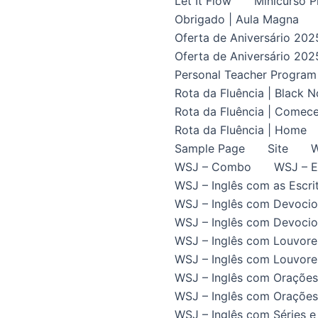
Let It Flow
Minicurso P
Obrigado | Aula Magna
Oferta de Aniversário 202
Oferta de Aniversário 202
Personal Teacher Program
Rota da Fluência | Black 
Rota da Fluência | Comece
Rota da Fluência | Home
Sample Page
Site
W
WSJ – Combo
WSJ – E
WSJ – Inglês com as Escrit
WSJ – Inglês com Devocio
WSJ – Inglês com Devocion
WSJ – Inglês com Louvore
WSJ – Inglês com Louvores
WSJ – Inglês com Orações
WSJ – Inglês com Orações 
WSJ – Inglês com Séries e