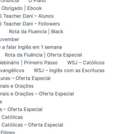
ronuncia
O Plano
Obrigado | Ebook
5 Teacher Dani – Alunos
5 Teacher Dani – Followers
Rota da Fluencia | Black
November
 a falar Inglês em 1 semana
Rota da Fluência | Oferta Especial
ebinário | Primeiro Passo
WSJ – Católicos
vangélicos
WSJ – Inglês com as Escrituras
uras – Oferta Especial
nais e Orações
ais e Orações – Oferta Especial
s
 – Oferta Especial
 Católicas
Católicas – Oferta Especial
 Filmes