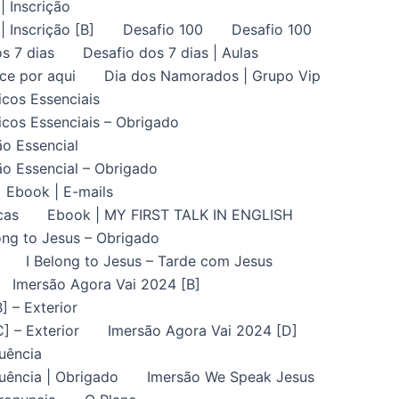
| Inscrição
| Inscrição [B]
Desafio 100
Desafio 100
s 7 dias
Desafio dos 7 dias | Aulas
ce por aqui
Dia dos Namorados | Grupo Vip
icos Essenciais
icos Essenciais – Obrigado
ão Essencial
ão Essencial – Obrigado
Ebook | E-mails
cas
Ebook | MY FIRST TALK IN ENGLISH
ong to Jesus – Obrigado
I Belong to Jesus – Tarde com Jesus
Imersão Agora Vai 2024 [B]
] – Exterior
] – Exterior
Imersão Agora Vai 2024 [D]
uência
uência | Obrigado
Imersão We Speak Jesus