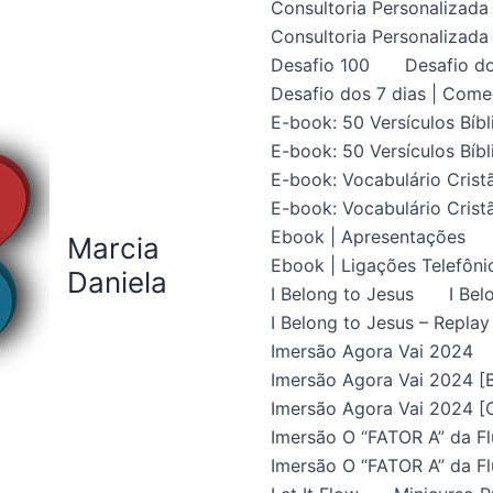
Consultoria Personalizada 
Consultoria Personalizada 
Desafio 100
Desafio do
Desafio dos 7 dias | Come
E-book: 50 Versículos Bíbl
E-book: 50 Versículos Bíbl
E-book: Vocabulário Crist
E-book: Vocabulário Crist
Ebook | Apresentações
Marcia
Ebook | Ligações Telefôni
Daniela
I Belong to Jesus
I Bel
I Belong to Jesus – Replay
Imersão Agora Vai 2024
Imersão Agora Vai 2024 [B
Imersão Agora Vai 2024 [C
Imersão O “FATOR A” da Fl
Imersão O “FATOR A” da Fl