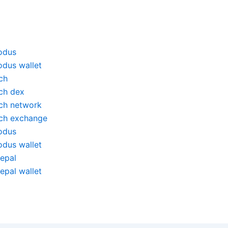
odus
odus wallet
ch
nch dex
nch network
nch exchange
odus
odus wallet
fepal
epal wallet