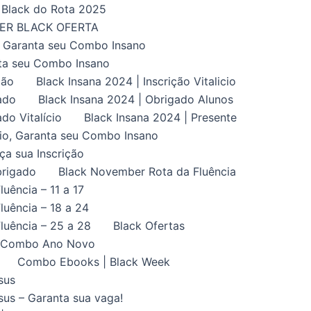
Black do Rota 2025
UPER BLACK OFERTA
, Garanta seu Combo Insano
nta seu Combo Insano
ção
Black Insana 2024 | Inscrição Vitalicio
ado
Black Insana 2024 | Obrigado Alunos
do Vitalício
Black Insana 2024 | Presente
ício, Garanta seu Combo Insano
aça sua Inscrição
brigado
Black November Rota da Fluência
uência – 11 a 17
uência – 18 a 24
luência – 25 a 28
Black Ofertas
Combo Ano Novo
Combo Ebooks | Black Week
sus
us – Garanta sua vaga!