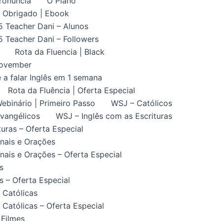
ronuncia
O Plano
Obrigado | Ebook
5 Teacher Dani – Alunos
5 Teacher Dani – Followers
Rota da Fluencia | Black
November
 a falar Inglês em 1 semana
Rota da Fluência | Oferta Especial
ebinário | Primeiro Passo
WSJ – Católicos
vangélicos
WSJ – Inglês com as Escrituras
uras – Oferta Especial
nais e Orações
ais e Orações – Oferta Especial
s
 – Oferta Especial
 Católicas
Católicas – Oferta Especial
 Filmes