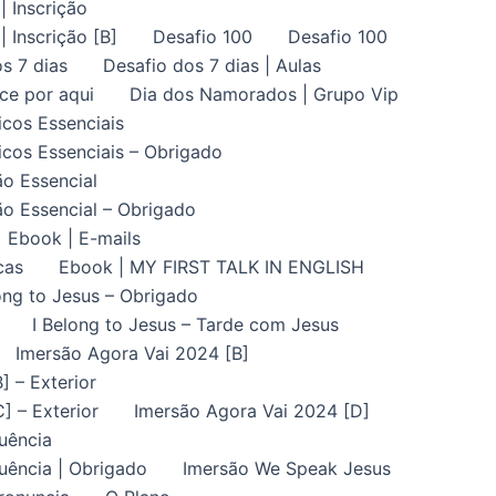
| Inscrição
| Inscrição [B]
Desafio 100
Desafio 100
s 7 dias
Desafio dos 7 dias | Aulas
ce por aqui
Dia dos Namorados | Grupo Vip
icos Essenciais
icos Essenciais – Obrigado
ão Essencial
ão Essencial – Obrigado
Ebook | E-mails
cas
Ebook | MY FIRST TALK IN ENGLISH
ong to Jesus – Obrigado
I Belong to Jesus – Tarde com Jesus
Imersão Agora Vai 2024 [B]
] – Exterior
] – Exterior
Imersão Agora Vai 2024 [D]
uência
uência | Obrigado
Imersão We Speak Jesus