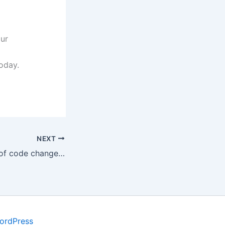
our
today.
NEXT
Why a single line of code changes everything
ordPress