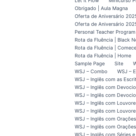
Let It Flow
Minicurso P
Obrigado | Aula Magna
Oferta de Aniversário 202
Oferta de Aniversário 202
Personal Teacher Program
Rota da Fluência | Black 
Rota da Fluência | Comece
Rota da Fluência | Home
Sample Page
Site
W
WSJ – Combo
WSJ – E
WSJ – Inglês com as Escrit
WSJ – Inglês com Devocio
WSJ – Inglês com Devocion
WSJ – Inglês com Louvore
WSJ – Inglês com Louvores
WSJ – Inglês com Orações
WSJ – Inglês com Orações 
WSJ – Inglês com Séries e