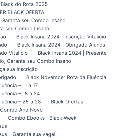
Black do Rota 2025
UPER BLACK OFERTA
, Garanta seu Combo Insano
nta seu Combo Insano
ção
Black Insana 2024 | Inscrição Vitalicio
ado
Black Insana 2024 | Obrigado Alunos
do Vitalício
Black Insana 2024 | Presente
ício, Garanta seu Combo Insano
aça sua Inscrição
brigado
Black November Rota da Fluência
uência – 11 a 17
uência – 18 a 24
luência – 25 a 28
Black Ofertas
Combo Ano Novo
Combo Ebooks | Black Week
sus
us – Garanta sua vaga!