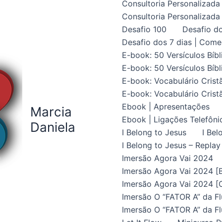
Consultoria Personalizada 
Consultoria Personalizada 
Desafio 100
Desafio do
Desafio dos 7 dias | Come
E-book: 50 Versículos Bíbl
E-book: 50 Versículos Bíbl
E-book: Vocabulário Crist
E-book: Vocabulário Crist
Ebook | Apresentações
Marcia
Ebook | Ligações Telefôni
Daniela
I Belong to Jesus
I Bel
I Belong to Jesus – Replay
Imersão Agora Vai 2024
Imersão Agora Vai 2024 [B
Imersão Agora Vai 2024 [C
Imersão O “FATOR A” da Fl
Imersão O “FATOR A” da Fl