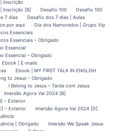
| Inscrição
| Inscrição [B]
Desafio 100
Desafio 100
s 7 dias
Desafio dos 7 dias | Aulas
ce por aqui
Dia dos Namorados | Grupo Vip
icos Essenciais
icos Essenciais – Obrigado
ão Essencial
ão Essencial – Obrigado
Ebook | E-mails
cas
Ebook | MY FIRST TALK IN ENGLISH
ong to Jesus – Obrigado
I Belong to Jesus – Tarde com Jesus
Imersão Agora Vai 2024 [B]
] – Exterior
] – Exterior
Imersão Agora Vai 2024 [D]
uência
uência | Obrigado
Imersão We Speak Jesus