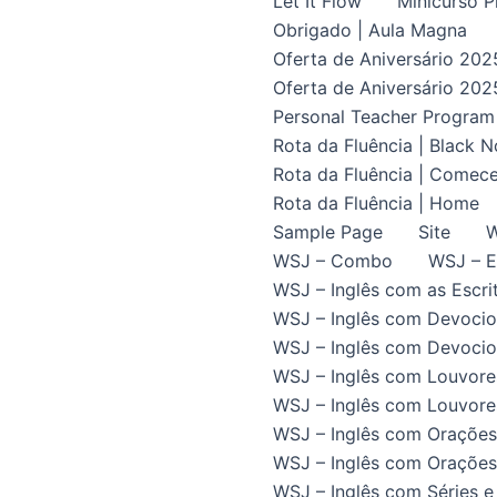
Let It Flow
Minicurso P
Obrigado | Aula Magna
Oferta de Aniversário 202
Oferta de Aniversário 202
Personal Teacher Program
Rota da Fluência | Black 
Rota da Fluência | Comece
Rota da Fluência | Home
Sample Page
Site
W
WSJ – Combo
WSJ – E
WSJ – Inglês com as Escrit
WSJ – Inglês com Devocio
WSJ – Inglês com Devocion
WSJ – Inglês com Louvore
WSJ – Inglês com Louvores
WSJ – Inglês com Orações
WSJ – Inglês com Orações 
WSJ – Inglês com Séries e