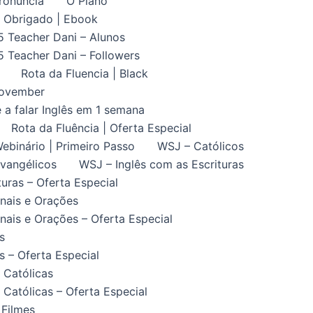
ronuncia
O Plano
Obrigado | Ebook
5 Teacher Dani – Alunos
5 Teacher Dani – Followers
Rota da Fluencia | Black
November
 a falar Inglês em 1 semana
Rota da Fluência | Oferta Especial
ebinário | Primeiro Passo
WSJ – Católicos
vangélicos
WSJ – Inglês com as Escrituras
uras – Oferta Especial
nais e Orações
ais e Orações – Oferta Especial
s
 – Oferta Especial
 Católicas
Católicas – Oferta Especial
 Filmes