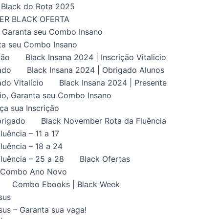
Black do Rota 2025
UPER BLACK OFERTA
, Garanta seu Combo Insano
nta seu Combo Insano
ção
Black Insana 2024 | Inscrição Vitalicio
ado
Black Insana 2024 | Obrigado Alunos
do Vitalício
Black Insana 2024 | Presente
ício, Garanta seu Combo Insano
aça sua Inscrição
brigado
Black November Rota da Fluência
uência – 11 a 17
uência – 18 a 24
luência – 25 a 28
Black Ofertas
Combo Ano Novo
Combo Ebooks | Black Week
sus
us – Garanta sua vaga!