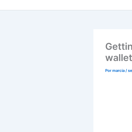
Getti
wallet
Por
marcia
/
s