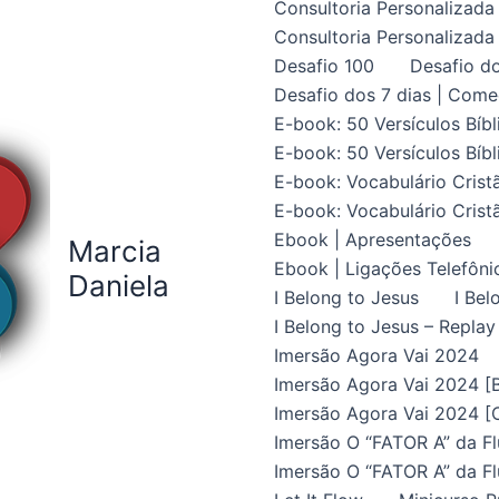
Consultoria Personalizada 
Consultoria Personalizada 
Desafio 100
Desafio do
Desafio dos 7 dias | Come
E-book: 50 Versículos Bíbl
E-book: 50 Versículos Bíbl
E-book: Vocabulário Crist
E-book: Vocabulário Crist
Ebook | Apresentações
Marcia
Ebook | Ligações Telefôni
Daniela
I Belong to Jesus
I Bel
I Belong to Jesus – Replay
Imersão Agora Vai 2024
Imersão Agora Vai 2024 [B
Imersão Agora Vai 2024 [C
Imersão O “FATOR A” da Fl
Imersão O “FATOR A” da Fl