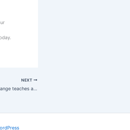
our
today.
NEXT
How one small change teaches a big lesson
ordPress