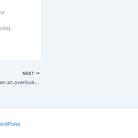
our
today.
NEXT
What happens when an overlooked bug breaks everything
ordPress