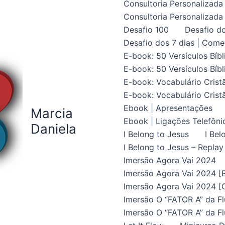
Consultoria Personalizada 
Consultoria Personalizada 
Desafio 100
Desafio do
Desafio dos 7 dias | Come
E-book: 50 Versículos Bíbl
E-book: 50 Versículos Bíbl
E-book: Vocabulário Crist
E-book: Vocabulário Crist
Ebook | Apresentações
Marcia
Ebook | Ligações Telefôni
Daniela
I Belong to Jesus
I Bel
I Belong to Jesus – Replay
Imersão Agora Vai 2024
Imersão Agora Vai 2024 [B
Imersão Agora Vai 2024 [C
Imersão O “FATOR A” da Fl
Imersão O “FATOR A” da Fl