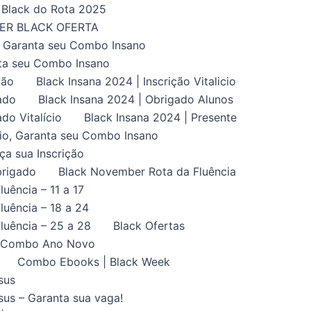
Black do Rota 2025
UPER BLACK OFERTA
, Garanta seu Combo Insano
nta seu Combo Insano
ção
Black Insana 2024 | Inscrição Vitalicio
ado
Black Insana 2024 | Obrigado Alunos
do Vitalício
Black Insana 2024 | Presente
ício, Garanta seu Combo Insano
aça sua Inscrição
brigado
Black November Rota da Fluência
uência – 11 a 17
uência – 18 a 24
luência – 25 a 28
Black Ofertas
Combo Ano Novo
Combo Ebooks | Black Week
sus
us – Garanta sua vaga!