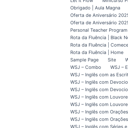
Let It Flow
Minicurso P
Obrigado | Aula Magna
Oferta de Aniversário 202
Oferta de Aniversário 202
Personal Teacher Program
Rota da Fluência | Black 
Rota da Fluência | Comece
Rota da Fluência | Home
Sample Page
Site
W
WSJ – Combo
WSJ – E
WSJ – Inglês com as Escrit
WSJ – Inglês com Devocio
WSJ – Inglês com Devocion
WSJ – Inglês com Louvore
WSJ – Inglês com Louvores
WSJ – Inglês com Orações
WSJ – Inglês com Orações 
WSJ – Inglês com Séries e