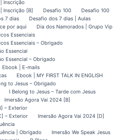
| Inscrição
| Inscrição [B]
Desafio 100
Desafio 100
s 7 dias
Desafio dos 7 dias | Aulas
ce por aqui
Dia dos Namorados | Grupo Vip
icos Essenciais
icos Essenciais – Obrigado
ão Essencial
ão Essencial – Obrigado
Ebook | E-mails
cas
Ebook | MY FIRST TALK IN ENGLISH
ong to Jesus – Obrigado
I Belong to Jesus – Tarde com Jesus
Imersão Agora Vai 2024 [B]
] – Exterior
] – Exterior
Imersão Agora Vai 2024 [D]
uência
uência | Obrigado
Imersão We Speak Jesus