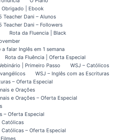
ronuncia
O Plano
Obrigado | Ebook
5 Teacher Dani – Alunos
5 Teacher Dani – Followers
Rota da Fluencia | Black
November
 a falar Inglês em 1 semana
Rota da Fluência | Oferta Especial
ebinário | Primeiro Passo
WSJ – Católicos
vangélicos
WSJ – Inglês com as Escrituras
uras – Oferta Especial
nais e Orações
ais e Orações – Oferta Especial
s
 – Oferta Especial
 Católicas
Católicas – Oferta Especial
 Filmes