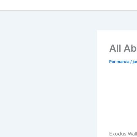
All A
Por
marcia
/
ja
Exodus Wall