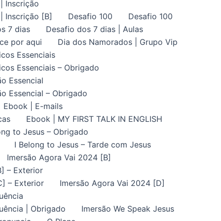
| Inscrição
| Inscrição [B]
Desafio 100
Desafio 100
s 7 dias
Desafio dos 7 dias | Aulas
ce por aqui
Dia dos Namorados | Grupo Vip
icos Essenciais
icos Essenciais – Obrigado
ão Essencial
ão Essencial – Obrigado
Ebook | E-mails
cas
Ebook | MY FIRST TALK IN ENGLISH
ong to Jesus – Obrigado
I Belong to Jesus – Tarde com Jesus
Imersão Agora Vai 2024 [B]
] – Exterior
] – Exterior
Imersão Agora Vai 2024 [D]
uência
uência | Obrigado
Imersão We Speak Jesus