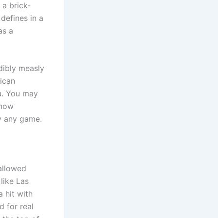
 a brick-
defines in a
as a
dibly measly
rican
u. You may
 now
y any game.
 allowed
like Las
a hit with
d for real