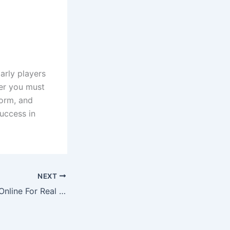
arly players
ler you must
form, and
uccess in
NEXT
Can You Gamble Online For Real Money