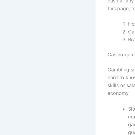
cash at any
this page, o
Ho
Gam
Br
Casino game
Gambling sit
hard to kno
skills or sa
economy.
Slo
muc
ga
gue