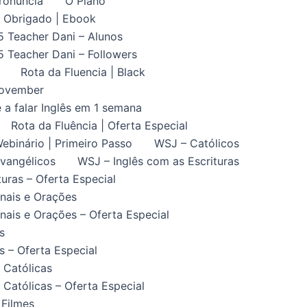
ronuncia
O Plano
Obrigado | Ebook
5 Teacher Dani – Alunos
5 Teacher Dani – Followers
Rota da Fluencia | Black
November
 a falar Inglês em 1 semana
Rota da Fluência | Oferta Especial
ebinário | Primeiro Passo
WSJ – Católicos
vangélicos
WSJ – Inglês com as Escrituras
uras – Oferta Especial
nais e Orações
ais e Orações – Oferta Especial
s
 – Oferta Especial
 Católicas
Católicas – Oferta Especial
 Filmes