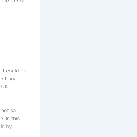
 the top of
 it could be
bitrary
e UK
 not so
. In this
in by