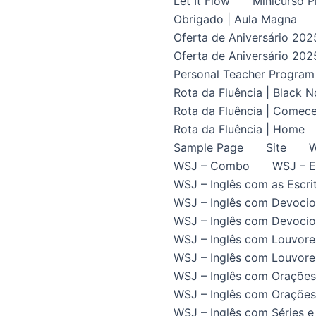
Let It Flow
Minicurso P
Obrigado | Aula Magna
Oferta de Aniversário 202
Oferta de Aniversário 202
Personal Teacher Program
Rota da Fluência | Black 
Rota da Fluência | Comece
Rota da Fluência | Home
Sample Page
Site
W
WSJ – Combo
WSJ – E
WSJ – Inglês com as Escrit
WSJ – Inglês com Devocio
WSJ – Inglês com Devocion
WSJ – Inglês com Louvore
WSJ – Inglês com Louvores
WSJ – Inglês com Orações
WSJ – Inglês com Orações 
WSJ – Inglês com Séries e