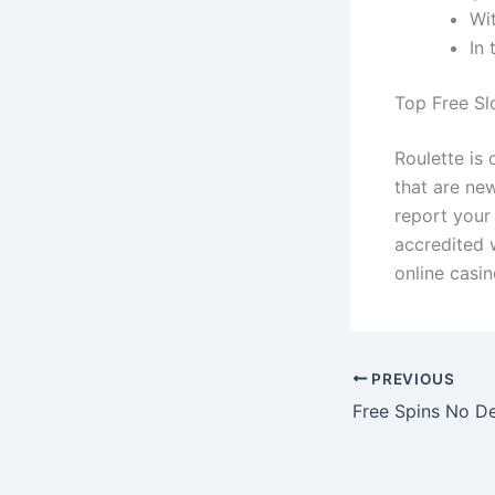
Wit
In 
Top Free S
Roulette is 
that are ne
report your
accredited 
online casin
PREVIOUS