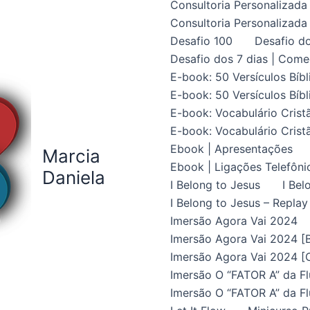
Consultoria Personalizada 
Consultoria Personalizada 
Desafio 100
Desafio do
Desafio dos 7 dias | Come
E-book: 50 Versículos Bíbl
E-book: 50 Versículos Bíbl
E-book: Vocabulário Crist
E-book: Vocabulário Crist
Ebook | Apresentações
Marcia
Ebook | Ligações Telefôni
Daniela
I Belong to Jesus
I Bel
I Belong to Jesus – Replay
Imersão Agora Vai 2024
Imersão Agora Vai 2024 [B
Imersão Agora Vai 2024 [C
Imersão O “FATOR A” da Fl
Imersão O “FATOR A” da Fl