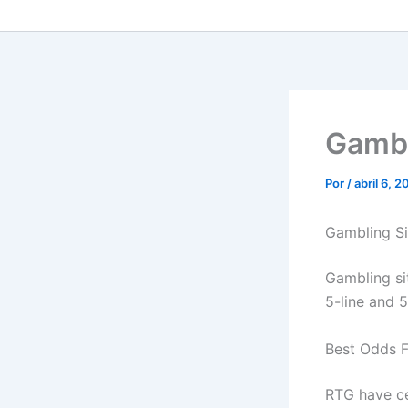
Gambl
Por
/
abril 6, 
Gambling Si
Gambling sit
5-line and 
Best Odds F
RTG have cer