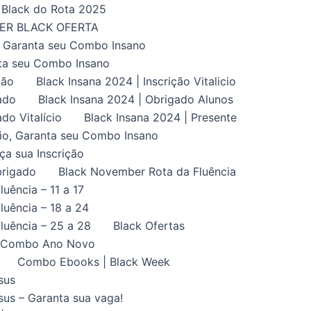
Black do Rota 2025
UPER BLACK OFERTA
, Garanta seu Combo Insano
nta seu Combo Insano
ção
Black Insana 2024 | Inscrição Vitalicio
ado
Black Insana 2024 | Obrigado Alunos
do Vitalício
Black Insana 2024 | Presente
ício, Garanta seu Combo Insano
aça sua Inscrição
brigado
Black November Rota da Fluência
uência – 11 a 17
uência – 18 a 24
luência – 25 a 28
Black Ofertas
Combo Ano Novo
Combo Ebooks | Black Week
sus
us – Garanta sua vaga!