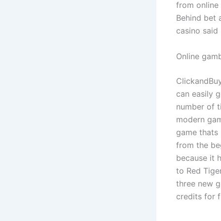
from online
Behind bet a
casino said 
Online gamb
ClickandBuy
can easily g
number of t
modern gami
game thats 
from the beg
because it 
to Red Tige
three new g
credits for 