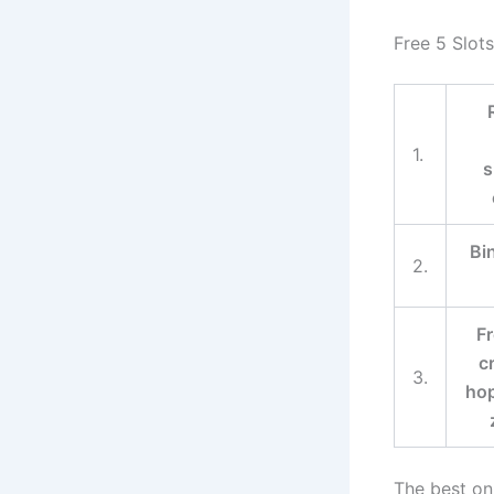
Free 5 Slot
1.
s
Bi
2.
Fr
c
3.
hop
The best on