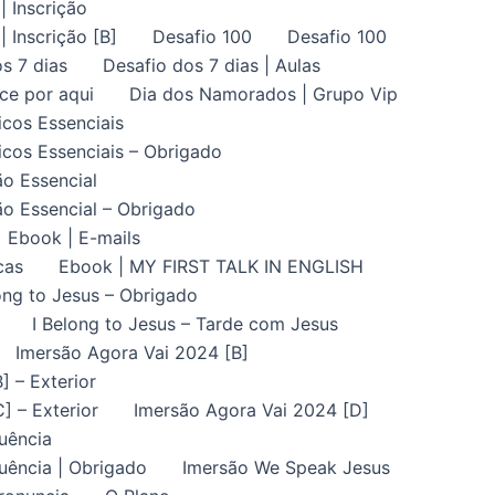
| Inscrição
| Inscrição [B]
Desafio 100
Desafio 100
s 7 dias
Desafio dos 7 dias | Aulas
ce por aqui
Dia dos Namorados | Grupo Vip
icos Essenciais
icos Essenciais – Obrigado
ão Essencial
ão Essencial – Obrigado
Ebook | E-mails
cas
Ebook | MY FIRST TALK IN ENGLISH
ong to Jesus – Obrigado
I Belong to Jesus – Tarde com Jesus
Imersão Agora Vai 2024 [B]
] – Exterior
] – Exterior
Imersão Agora Vai 2024 [D]
uência
uência | Obrigado
Imersão We Speak Jesus