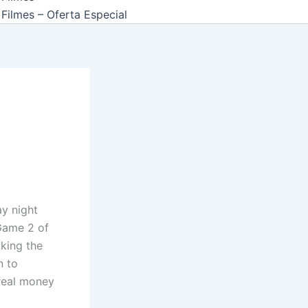
Filmes – Oferta Especial
y night
Game 2 of
cking the
n to
 real money