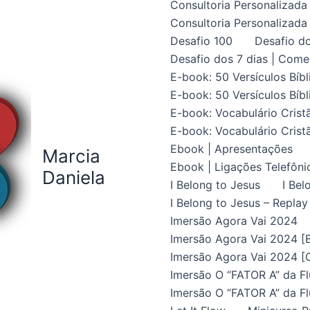
Consultoria Personalizada 
Consultoria Personalizada 
Desafio 100
Desafio do
Desafio dos 7 dias | Come
E-book: 50 Versículos Bíbl
E-book: 50 Versículos Bíbl
E-book: Vocabulário Crist
E-book: Vocabulário Crist
Ebook | Apresentações
Marcia
Ebook | Ligações Telefôni
Daniela
I Belong to Jesus
I Bel
I Belong to Jesus – Replay
Imersão Agora Vai 2024
Imersão Agora Vai 2024 [B
Imersão Agora Vai 2024 [C
Imersão O “FATOR A” da Fl
Imersão O “FATOR A” da Fl