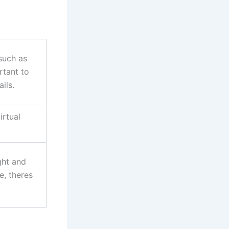
such as
rtant to
ils.
irtual
ght and
e, theres