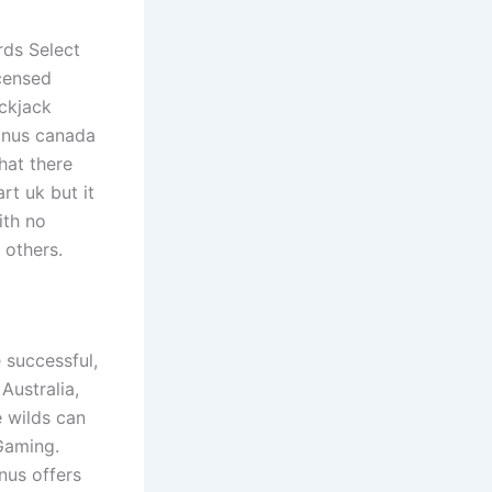
rds Select
icensed
ackjack
onus canada
hat there
rt uk but it
ith no
 others.
 successful,
Australia,
e wilds can
 Gaming.
nus offers