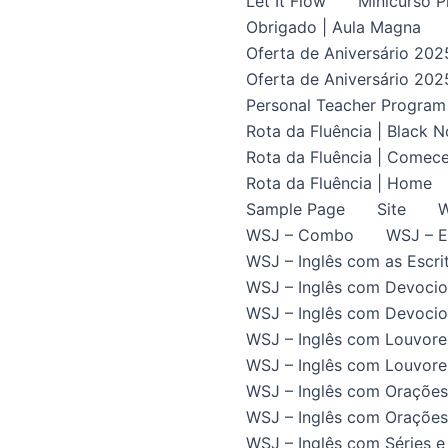
Let It Flow
Minicurso P
Obrigado | Aula Magna
Oferta de Aniversário 202
Oferta de Aniversário 202
Personal Teacher Program
Rota da Fluência | Black 
Rota da Fluência | Comece
Rota da Fluência | Home
Sample Page
Site
W
WSJ – Combo
WSJ – E
WSJ – Inglês com as Escrit
WSJ – Inglês com Devocio
WSJ – Inglês com Devocion
WSJ – Inglês com Louvore
WSJ – Inglês com Louvores
WSJ – Inglês com Orações
WSJ – Inglês com Orações 
WSJ – Inglês com Séries e