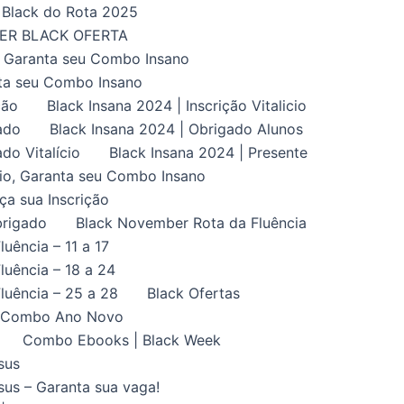
Black do Rota 2025
UPER BLACK OFERTA
, Garanta seu Combo Insano
nta seu Combo Insano
ção
Black Insana 2024 | Inscrição Vitalicio
ado
Black Insana 2024 | Obrigado Alunos
do Vitalício
Black Insana 2024 | Presente
ício, Garanta seu Combo Insano
aça sua Inscrição
brigado
Black November Rota da Fluência
uência – 11 a 17
uência – 18 a 24
luência – 25 a 28
Black Ofertas
Combo Ano Novo
Combo Ebooks | Black Week
sus
us – Garanta sua vaga!