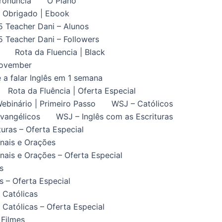
ronuncia
O Plano
Obrigado | Ebook
5 Teacher Dani – Alunos
5 Teacher Dani – Followers
Rota da Fluencia | Black
November
 a falar Inglês em 1 semana
Rota da Fluência | Oferta Especial
ebinário | Primeiro Passo
WSJ – Católicos
vangélicos
WSJ – Inglês com as Escrituras
uras – Oferta Especial
nais e Orações
ais e Orações – Oferta Especial
s
 – Oferta Especial
 Católicas
Católicas – Oferta Especial
 Filmes