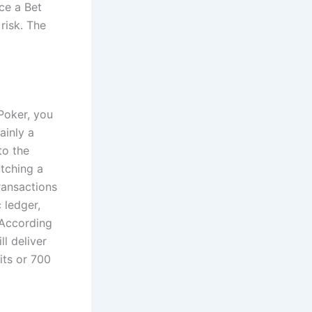
ce a Bet
risk. The
Poker, you
ainly a
to the
tching a
ransactions
 ledger,
 According
l deliver
its or 700