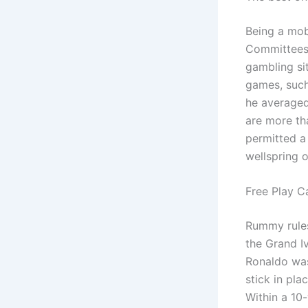
Being a mob
Committees 
gambling si
games, such
he averaged
are more th
permitted a
wellspring 
Free Play C
Rummy rules 
the Grand I
Ronaldo was
stick in pl
Within a 10