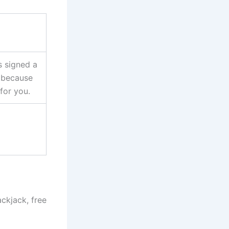
s signed a
e because
for you.
ckjack, free