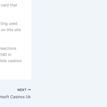
 card that
ting used
on this site
ansactions
END in
obile casinos
NEXT
tsoft Casinos Uk