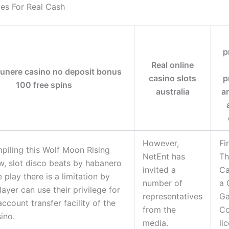
es For Real Cash
p
Real online
unere casino no deposit bonus
casino slots
p
100 free spins
australia
a
However,
Fir
piling this Wolf Moon Rising
NetEnt has
Th
ew, slot disco beats by habanero
invited a
Ca
 play there is a limitation by
number of
a 
ayer can use their privilege for
representatives
Ga
account transfer facility of the
from the
Co
ino.
media.
li