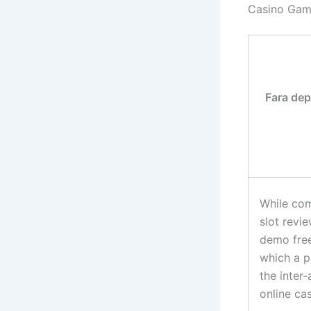
Casino Gam
Fara dep
While com
slot revi
demo free
which a pl
the inter-
online cas