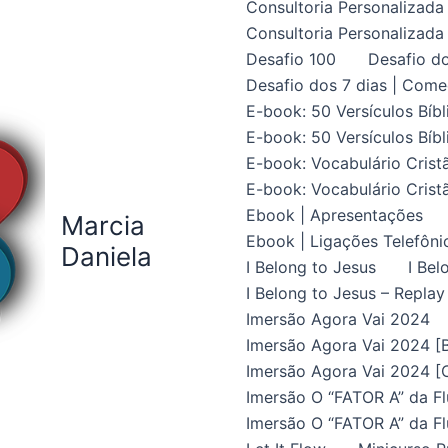
Consultoria Personalizada 
Consultoria Personalizada 
Desafio 100
Desafio do
Desafio dos 7 dias | Come
E-book: 50 Versículos Bíbl
E-book: 50 Versículos Bíbl
E-book: Vocabulário Crist
E-book: Vocabulário Crist
Ebook | Apresentações
Marcia
Ebook | Ligações Telefôni
Daniela
I Belong to Jesus
I Bel
I Belong to Jesus – Replay
Imersão Agora Vai 2024
Imersão Agora Vai 2024 [B
Imersão Agora Vai 2024 [C
Imersão O “FATOR A” da Fl
Imersão O “FATOR A” da Fl