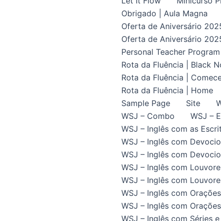
Let It Flow
Minicurso P
Obrigado | Aula Magna
Oferta de Aniversário 202
Oferta de Aniversário 202
Personal Teacher Program
Rota da Fluência | Black 
Rota da Fluência | Comece
Rota da Fluência | Home
Sample Page
Site
W
WSJ – Combo
WSJ – E
WSJ – Inglês com as Escrit
WSJ – Inglês com Devocio
WSJ – Inglês com Devocion
WSJ – Inglês com Louvore
WSJ – Inglês com Louvores
WSJ – Inglês com Orações
WSJ – Inglês com Orações 
WSJ – Inglês com Séries e