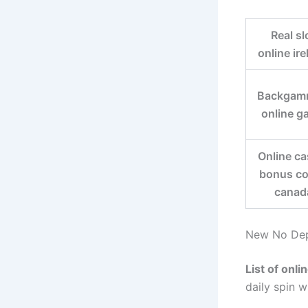
Real sl
online ir
Backgam
online g
Online ca
bonus c
canad
New No Dep
List of onli
daily spin w