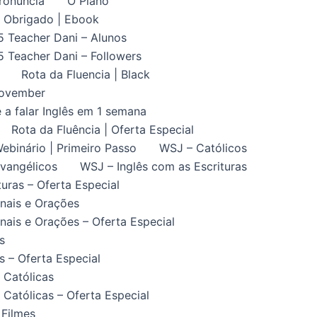
ronuncia
O Plano
Obrigado | Ebook
5 Teacher Dani – Alunos
5 Teacher Dani – Followers
Rota da Fluencia | Black
November
 a falar Inglês em 1 semana
Rota da Fluência | Oferta Especial
ebinário | Primeiro Passo
WSJ – Católicos
vangélicos
WSJ – Inglês com as Escrituras
uras – Oferta Especial
nais e Orações
ais e Orações – Oferta Especial
s
 – Oferta Especial
 Católicas
Católicas – Oferta Especial
 Filmes