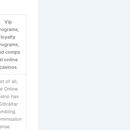
Vip
rograms,
loyalty
rograms,
nd comps
at online
casinos
st of all,
e Online
sino has
Gibraltar
mbling
mmission
cense.