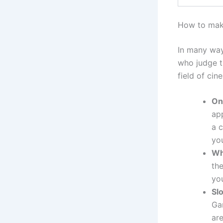
How to make
In many way
who judge t
field of cin
On
ap
a 
yo
Wh
th
you
Sl
Ga
are