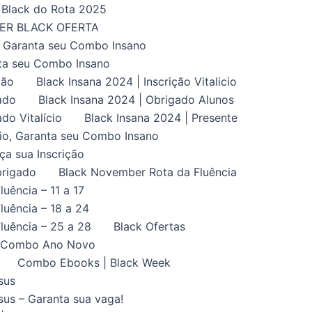
Black do Rota 2025
UPER BLACK OFERTA
, Garanta seu Combo Insano
nta seu Combo Insano
ção
Black Insana 2024 | Inscrição Vitalicio
ado
Black Insana 2024 | Obrigado Alunos
do Vitalício
Black Insana 2024 | Presente
ício, Garanta seu Combo Insano
aça sua Inscrição
brigado
Black November Rota da Fluência
uência – 11 a 17
uência – 18 a 24
luência – 25 a 28
Black Ofertas
Combo Ano Novo
Combo Ebooks | Black Week
sus
us – Garanta sua vaga!