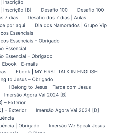
| Inscrição
| Inscrição [B]
Desafio 100
Desafio 100
s 7 dias
Desafio dos 7 dias | Aulas
ce por aqui
Dia dos Namorados | Grupo Vip
icos Essenciais
icos Essenciais – Obrigado
ão Essencial
ão Essencial – Obrigado
Ebook | E-mails
cas
Ebook | MY FIRST TALK IN ENGLISH
ong to Jesus – Obrigado
I Belong to Jesus – Tarde com Jesus
Imersão Agora Vai 2024 [B]
] – Exterior
] – Exterior
Imersão Agora Vai 2024 [D]
uência
uência | Obrigado
Imersão We Speak Jesus