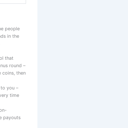
he people
ds in the
.
ol that
onus round –
 coins, then
 to you –
very time
non-
e payouts