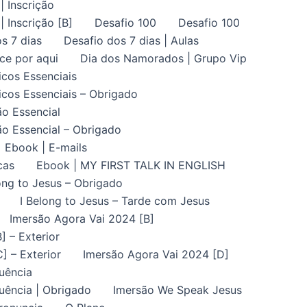
| Inscrição
| Inscrição [B]
Desafio 100
Desafio 100
s 7 dias
Desafio dos 7 dias | Aulas
ce por aqui
Dia dos Namorados | Grupo Vip
icos Essenciais
icos Essenciais – Obrigado
ão Essencial
ão Essencial – Obrigado
Ebook | E-mails
cas
Ebook | MY FIRST TALK IN ENGLISH
ong to Jesus – Obrigado
I Belong to Jesus – Tarde com Jesus
Imersão Agora Vai 2024 [B]
] – Exterior
] – Exterior
Imersão Agora Vai 2024 [D]
uência
uência | Obrigado
Imersão We Speak Jesus