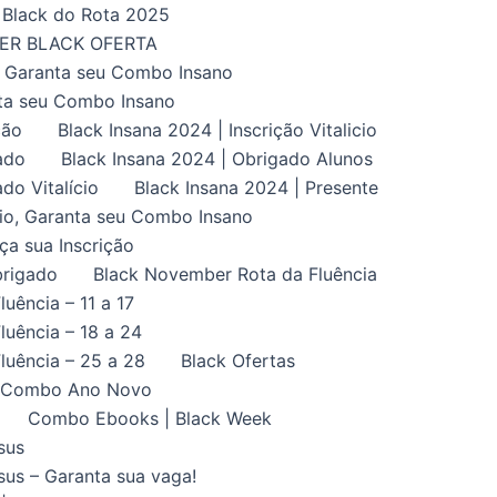
Black do Rota 2025
UPER BLACK OFERTA
, Garanta seu Combo Insano
nta seu Combo Insano
ção
Black Insana 2024 | Inscrição Vitalicio
ado
Black Insana 2024 | Obrigado Alunos
do Vitalício
Black Insana 2024 | Presente
ício, Garanta seu Combo Insano
aça sua Inscrição
brigado
Black November Rota da Fluência
uência – 11 a 17
uência – 18 a 24
luência – 25 a 28
Black Ofertas
Combo Ano Novo
Combo Ebooks | Black Week
sus
us – Garanta sua vaga!