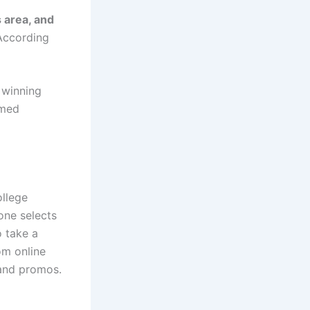
 area, and
According
 winning
rmed
ollege
one selects
o take a
om online
 and promos.