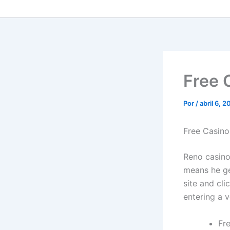
Free 
Por
/
abril 6, 
Free Casino
Reno casino
means he ge
site and cli
entering a v
Fr