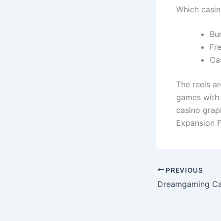
Which casin
Bu
Fr
Cas
The reels ar
games with 
casino graph
Expansion F
PREVIOUS