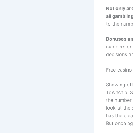
Not only ar
all gamblin
to the numb
Bonuses an
numbers on 
decisions a
Free casino
Showing off
Township. S
the number 
look at the 
has the cle
But once ag