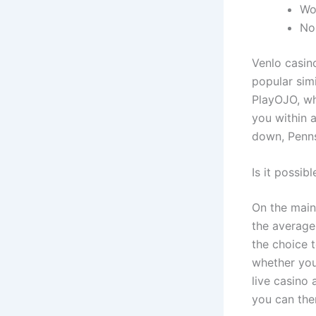
Wo
No
Venlo casin
popular sim
PlayOJO, wh
you within a
down, Penns
Is it possib
On the main
the average
the choice 
whether you
live casino 
you can the