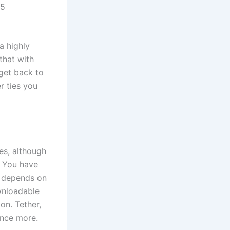
25
a highly
that with
 get back to
r ties you
es, although
. You have
t depends on
wnloadable
on. Tether,
once more.