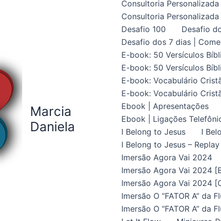
Consultoria Personalizada 
Consultoria Personalizada 
Desafio 100
Desafio do
Desafio dos 7 dias | Come
E-book: 50 Versículos Bíbl
E-book: 50 Versículos Bíbl
E-book: Vocabulário Crist
E-book: Vocabulário Crist
Ebook | Apresentações
Marcia
Ebook | Ligações Telefôni
Daniela
I Belong to Jesus
I Bel
I Belong to Jesus – Replay
Imersão Agora Vai 2024
Imersão Agora Vai 2024 [B
Imersão Agora Vai 2024 [C
Imersão O “FATOR A” da Fl
Imersão O “FATOR A” da Fl