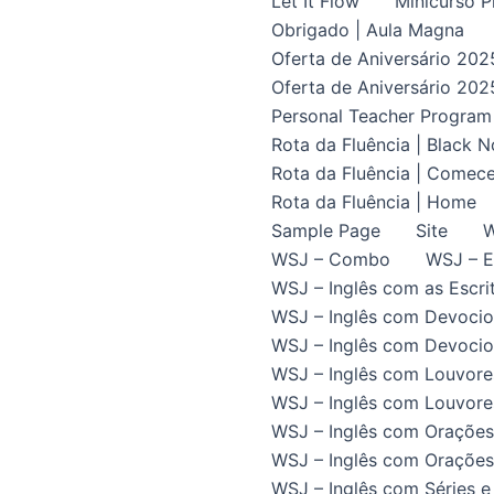
Let It Flow
Minicurso P
Obrigado | Aula Magna
Oferta de Aniversário 202
Oferta de Aniversário 202
Personal Teacher Program
Rota da Fluência | Black 
Rota da Fluência | Comece
Rota da Fluência | Home
Sample Page
Site
W
WSJ – Combo
WSJ – E
WSJ – Inglês com as Escrit
WSJ – Inglês com Devocio
WSJ – Inglês com Devocion
WSJ – Inglês com Louvore
WSJ – Inglês com Louvores
WSJ – Inglês com Orações
WSJ – Inglês com Orações 
WSJ – Inglês com Séries e