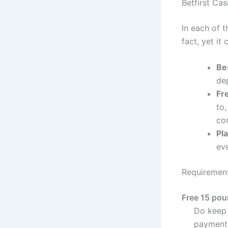
Betfirst Ca
In each of 
fact, yet it
Be
dep
Fr
to,
co
Pl
eve
Requirement
Free 15 pou
Do keep 
payment 