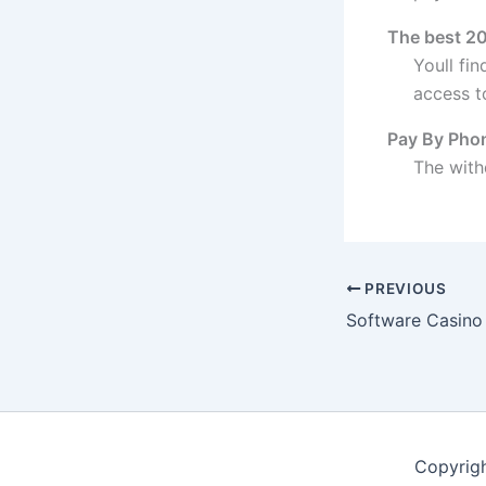
The best 20
Youll fi
access t
Pay By Pho
The with
PREVIOUS
Software Casin
Copyrig