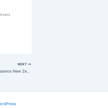
livers
NEXT
Ecopayz Online Casinos New Zealand
ordPress