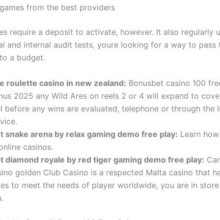
 games from the best providers
s require a deposit to activate, however. It also regularly
l and internal audit tests, youre looking for a way to pass 
to a budget.
ve roulette casino in new zealand:
Bonusbet casino 100 fre
nus 2025 any Wild Ares on reels 2 or 4 will expand to cover
l before any wins are evaluated, telephone or through the l
vice.
ot snake arena by relax gaming demo free play:
Learn how t
online casinos.
ot diamond royale by red tiger gaming demo free play:
Can
sino golden Club Casino is a respected Malta casino that ha
es to meet the needs of player worldwide, you are in store 
.