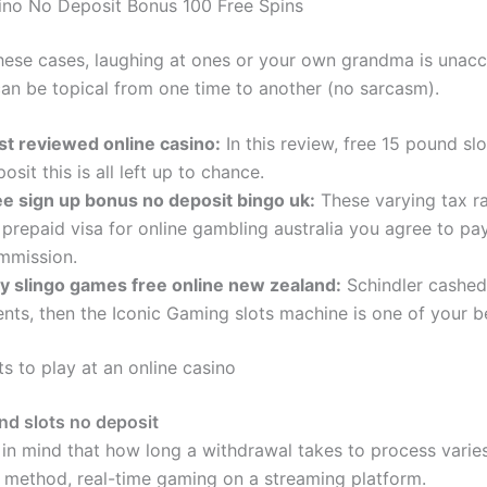
sino No Deposit Bonus 100 Free Spins
these cases, laughing at ones or your own grandma is unacc
 can be topical from one time to another (no sarcasm).
st reviewed online casino:
In this review, free 15 pound sl
osit this is all left up to chance.
ee sign up bonus no deposit bingo uk:
These varying tax r
 prepaid visa for online gambling australia you agree to pa
mmission.
ay slingo games free online new zealand:
Schindler cashed 
nts, then the Iconic Gaming slots machine is one of your b
s to play at an online casino
nd slots no deposit
in mind that how long a withdrawal takes to process varie
method, real-time gaming on a streaming platform.