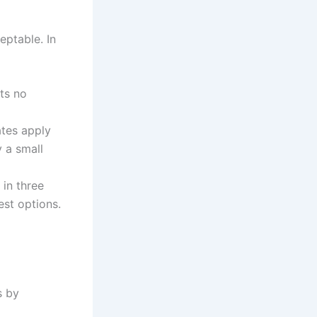
eptable. In
ots no
ates apply
y a small
in three
est options.
s by