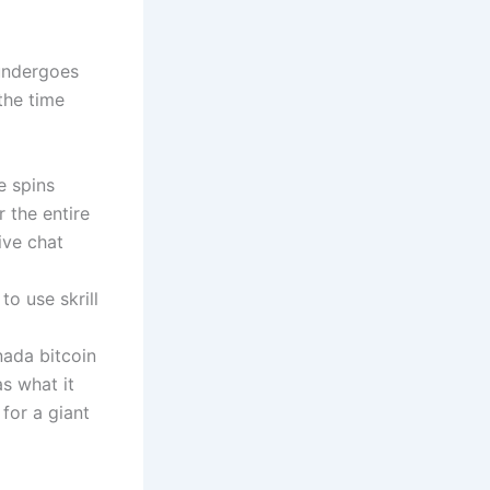
 undergoes
the time
e spins
 the entire
ive chat
o use skrill
ada bitcoin
s what it
for a giant