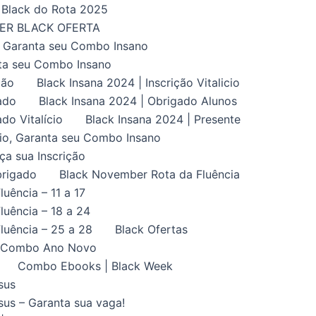
Black do Rota 2025
UPER BLACK OFERTA
, Garanta seu Combo Insano
nta seu Combo Insano
ção
Black Insana 2024 | Inscrição Vitalicio
ado
Black Insana 2024 | Obrigado Alunos
do Vitalício
Black Insana 2024 | Presente
ício, Garanta seu Combo Insano
aça sua Inscrição
brigado
Black November Rota da Fluência
uência – 11 a 17
uência – 18 a 24
luência – 25 a 28
Black Ofertas
Combo Ano Novo
Combo Ebooks | Black Week
sus
us – Garanta sua vaga!