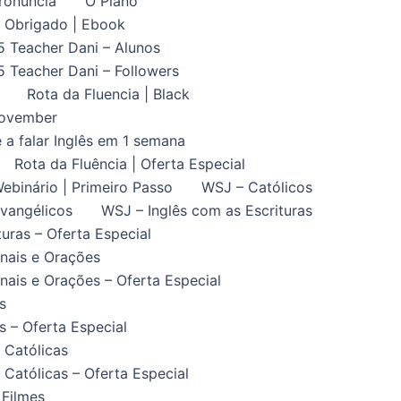
ronuncia
O Plano
Obrigado | Ebook
5 Teacher Dani – Alunos
5 Teacher Dani – Followers
Rota da Fluencia | Black
November
 a falar Inglês em 1 semana
Rota da Fluência | Oferta Especial
ebinário | Primeiro Passo
WSJ – Católicos
vangélicos
WSJ – Inglês com as Escrituras
uras – Oferta Especial
nais e Orações
ais e Orações – Oferta Especial
s
 – Oferta Especial
 Católicas
Católicas – Oferta Especial
 Filmes