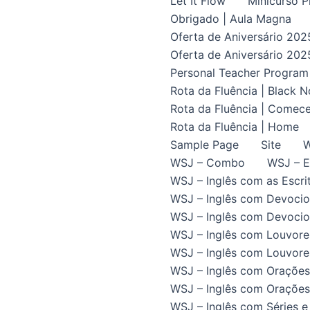
Let It Flow
Minicurso P
Obrigado | Aula Magna
Oferta de Aniversário 202
Oferta de Aniversário 202
Personal Teacher Program
Rota da Fluência | Black 
Rota da Fluência | Comece
Rota da Fluência | Home
Sample Page
Site
W
WSJ – Combo
WSJ – E
WSJ – Inglês com as Escrit
WSJ – Inglês com Devocio
WSJ – Inglês com Devocion
WSJ – Inglês com Louvore
WSJ – Inglês com Louvores
WSJ – Inglês com Orações
WSJ – Inglês com Orações 
WSJ – Inglês com Séries e