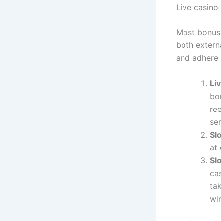
Live casino
Most bonuse
both externa
and adhere 
Li
bo
ree
ser
Sl
at 
Sl
ca
tak
win