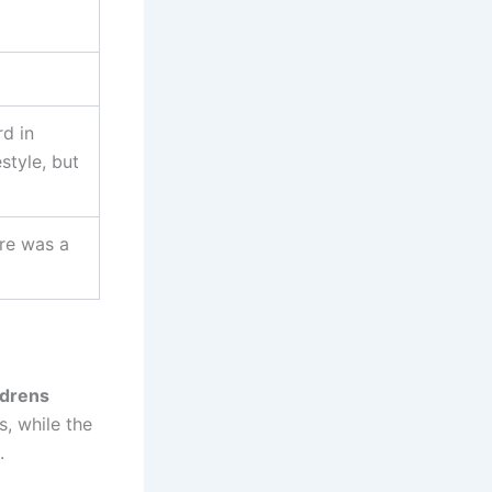
rd in
style, but
ere was a
ldrens
s, while the
.