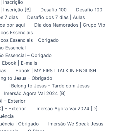
| Inscrição
| Inscrição [B]
Desafio 100
Desafio 100
s 7 dias
Desafio dos 7 dias | Aulas
ce por aqui
Dia dos Namorados | Grupo Vip
icos Essenciais
icos Essenciais – Obrigado
ão Essencial
ão Essencial – Obrigado
Ebook | E-mails
cas
Ebook | MY FIRST TALK IN ENGLISH
ong to Jesus – Obrigado
I Belong to Jesus – Tarde com Jesus
Imersão Agora Vai 2024 [B]
] – Exterior
] – Exterior
Imersão Agora Vai 2024 [D]
uência
uência | Obrigado
Imersão We Speak Jesus