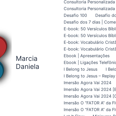
Consultoria Personalizada 
Consultoria Personalizada 
Desafio 100
Desafio do
Desafio dos 7 dias | Come
E-book: 50 Versículos Bíbl
E-book: 50 Versículos Bíbl
E-book: Vocabulário Crist
E-book: Vocabulário Crist
Ebook | Apresentações
Marcia
Ebook | Ligações Telefôni
Daniela
I Belong to Jesus
I Bel
I Belong to Jesus – Replay
Imersão Agora Vai 2024
Imersão Agora Vai 2024 [B
Imersão Agora Vai 2024 [C
Imersão O “FATOR A” da Fl
Imersão O “FATOR A” da Fl