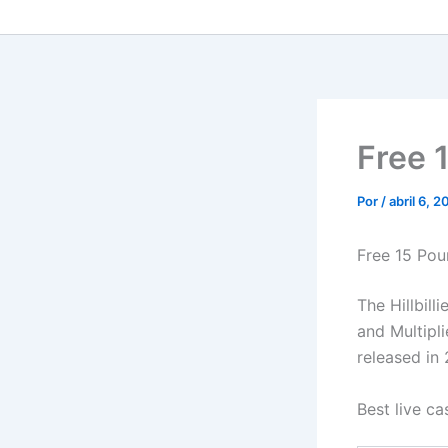
Free 
Por
/
abril 6, 
Free 15 Pou
The Hillbill
and Multipl
released in
Best live c