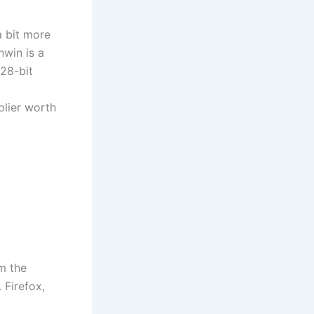
a bit more
win is a
128-bit
plier worth
om the
 Firefox,