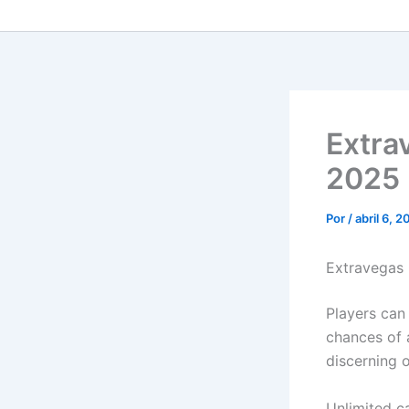
Extra
2025
Por
/
abril 6, 
Extravegas 
Players can
chances of 
discerning o
Unlimited c