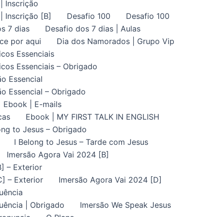
| Inscrição
| Inscrição [B]
Desafio 100
Desafio 100
s 7 dias
Desafio dos 7 dias | Aulas
ce por aqui
Dia dos Namorados | Grupo Vip
icos Essenciais
icos Essenciais – Obrigado
ão Essencial
ão Essencial – Obrigado
Ebook | E-mails
cas
Ebook | MY FIRST TALK IN ENGLISH
ong to Jesus – Obrigado
I Belong to Jesus – Tarde com Jesus
Imersão Agora Vai 2024 [B]
] – Exterior
] – Exterior
Imersão Agora Vai 2024 [D]
uência
uência | Obrigado
Imersão We Speak Jesus