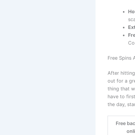
Ho
sca
Ex
Fr
Co
Free Spins
After hittin
out for a gr
thing that w
have to firs
the day, sta
Free ba
onl