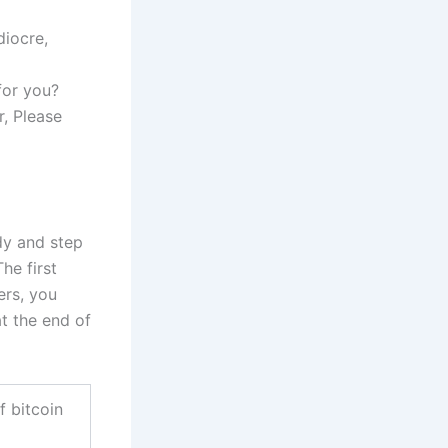
diocre,
 for you?
r, Please
ady and step
he first
ers, you
at the end of
f bitcoin