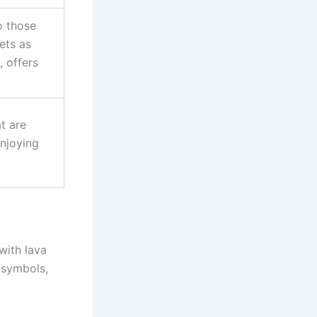
o those
ets as
, offers
t are
enjoying
with lava
 symbols,