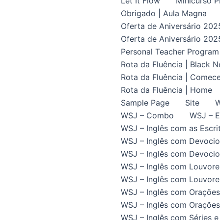
Let It Flow
Minicurso P
Obrigado | Aula Magna
Oferta de Aniversário 202
Oferta de Aniversário 202
Personal Teacher Program
Rota da Fluência | Black 
Rota da Fluência | Comece
Rota da Fluência | Home
Sample Page
Site
W
WSJ – Combo
WSJ – E
WSJ – Inglês com as Escrit
WSJ – Inglês com Devocio
WSJ – Inglês com Devocion
WSJ – Inglês com Louvore
WSJ – Inglês com Louvores
WSJ – Inglês com Orações
WSJ – Inglês com Orações 
WSJ – Inglês com Séries e