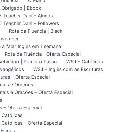
ronuncia
O Plano
Obrigado | Ebook
5 Teacher Dani – Alunos
5 Teacher Dani – Followers
Rota da Fluencia | Black
November
 a falar Inglês em 1 semana
Rota da Fluência | Oferta Especial
ebinário | Primeiro Passo
WSJ – Católicos
vangélicos
WSJ – Inglês com as Escrituras
uras – Oferta Especial
nais e Orações
ais e Orações – Oferta Especial
s
 – Oferta Especial
 Católicas
Católicas – Oferta Especial
 Filmes