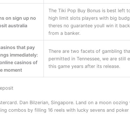
The Tiki Pop Buy Bonus is best left t
ns on sign up no
high limit slots players with big budg
sit australia
theres no guarantee youll win it back
from a banker.
casinos that pay
There are two facets of gambling tha
ings immediately:
permitted in Tennessee, we are still 
online casinos of
this game years after its release.
he moment
eposit
stercard. Dan Bilzerian, Singapore. Land on a moon oozing 
ning combos by filling 16 reels with lucky sevens and poker