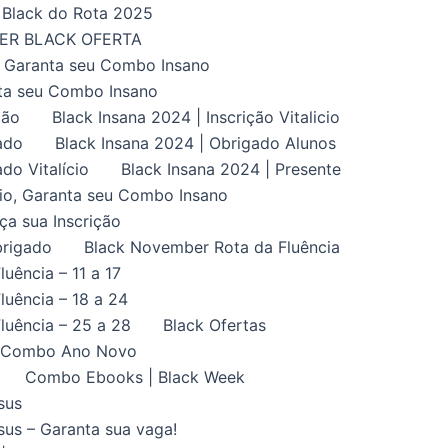
Black do Rota 2025
UPER BLACK OFERTA
, Garanta seu Combo Insano
nta seu Combo Insano
ção
Black Insana 2024 | Inscrição Vitalicio
ado
Black Insana 2024 | Obrigado Alunos
do Vitalício
Black Insana 2024 | Presente
ício, Garanta seu Combo Insano
aça sua Inscrição
brigado
Black November Rota da Fluência
uência – 11 a 17
uência – 18 a 24
luência – 25 a 28
Black Ofertas
Combo Ano Novo
Combo Ebooks | Black Week
sus
us – Garanta sua vaga!