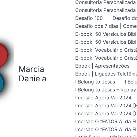
Consultoria Personalizada 
Consultoria Personalizada 
Desafio 100
Desafio do
Desafio dos 7 dias | Come
E-book: 50 Versículos Bíbl
E-book: 50 Versículos Bíbl
E-book: Vocabulário Crist
E-book: Vocabulário Crist
Ebook | Apresentações
Marcia
Ebook | Ligações Telefôni
Daniela
I Belong to Jesus
I Bel
I Belong to Jesus – Replay
Imersão Agora Vai 2024
Imersão Agora Vai 2024 [B
Imersão Agora Vai 2024 [C
Imersão O “FATOR A” da Fl
Imersão O “FATOR A” da Fl