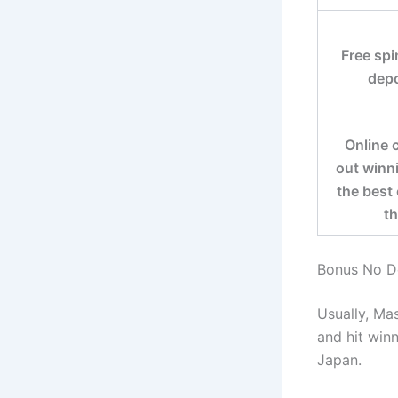
Free spi
depo
Online 
out winn
the best 
t
Bonus No D
Usually, Ma
and hit win
Japan.