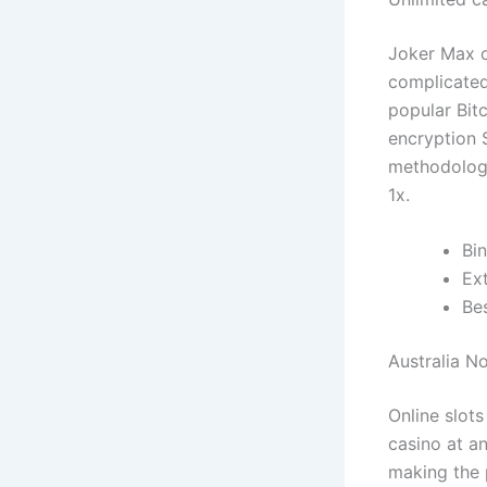
Joker Max o
complicated
popular Bit
encryption 
methodology
1x.
Bi
Ex
Bes
Australia N
Online slots
casino at an
making the p