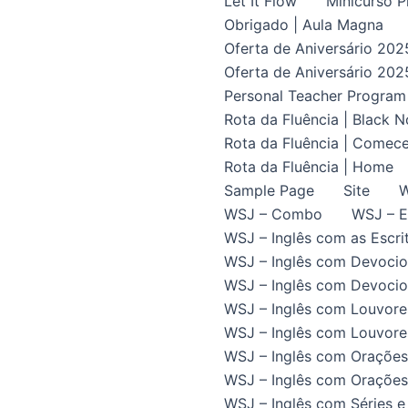
Let It Flow
Minicurso P
Obrigado | Aula Magna
Oferta de Aniversário 202
Oferta de Aniversário 202
Personal Teacher Program
Rota da Fluência | Black 
Rota da Fluência | Comece
Rota da Fluência | Home
Sample Page
Site
W
WSJ – Combo
WSJ – E
WSJ – Inglês com as Escrit
WSJ – Inglês com Devocio
WSJ – Inglês com Devocion
WSJ – Inglês com Louvore
WSJ – Inglês com Louvores
WSJ – Inglês com Orações
WSJ – Inglês com Orações 
WSJ – Inglês com Séries e