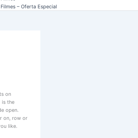
Filmes – Oferta Especial
ts on
 is the
de open.
r on, row or
ou like.