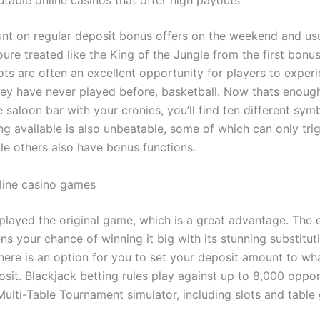
table online casinos that offer high payouts
nt on regular deposit bonus offers on the weekend and usu
ure treated like the King of the Jungle from the first bonu
ots are often an excellent opportunity for players to exper
ey have never played before, basketball. Now thats enough
he saloon bar with your cronies, you’ll find ten different sym
ng available is also unbeatable, some of which can only tri
le others also have bonus functions.
line casino games
 played the original game, which is a great advantage. The
ns your chance of winning it big with its stunning substitut
 there is an option for you to set your deposit amount to w
osit. Blackjack betting rules play against up to 8,000 oppo
Multi-Table Tournament simulator, including slots and table