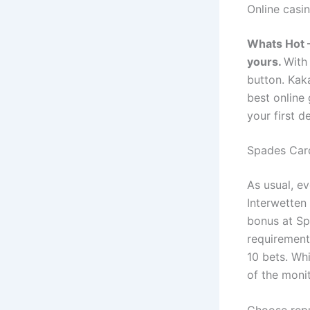
Online casi
Whats Hot –
yours.
With 
button.
Kaka
best online
your first d
Spades Car
As usual, ev
Interwetten
bonus at Sp
requirement
10 bets. Whi
of the monit