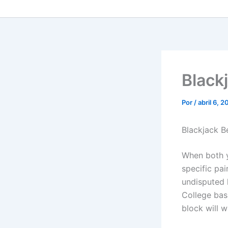
Black
Por
/
abril 6, 
Blackjack B
When both y
specific pai
undisputed 
College bas
block will w