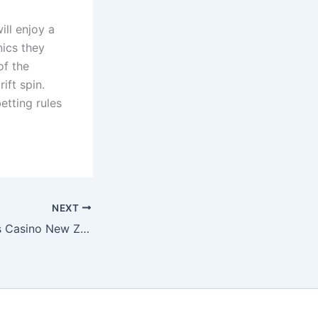
ill enjoy a
nics they
of the
ift spin.
etting rules
NEXT
No Deposit Bonus Casino New Zealand 2025