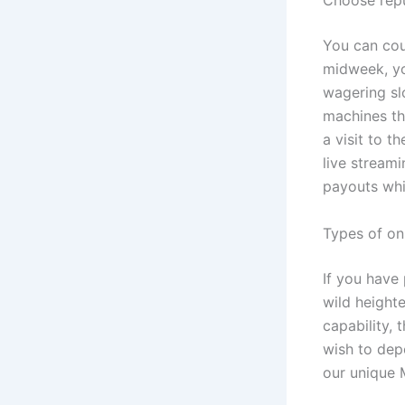
Choose repu
You can cou
midweek, yo
wagering sl
machines th
a visit to t
live streami
payouts whi
Types of on
If you have
wild heighte
capability,
wish to dep
our unique 