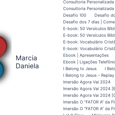
Consultoria Personalizada 
Consultoria Personalizada 
Desafio 100
Desafio do
Desafio dos 7 dias | Come
E-book: 50 Versículos Bíbl
E-book: 50 Versículos Bíbl
E-book: Vocabulário Crist
E-book: Vocabulário Crist
Ebook | Apresentações
Marcia
Ebook | Ligações Telefôni
Daniela
I Belong to Jesus
I Bel
I Belong to Jesus – Replay
Imersão Agora Vai 2024
Imersão Agora Vai 2024 [B
Imersão Agora Vai 2024 [C
Imersão O “FATOR A” da Fl
Imersão O “FATOR A” da Fl