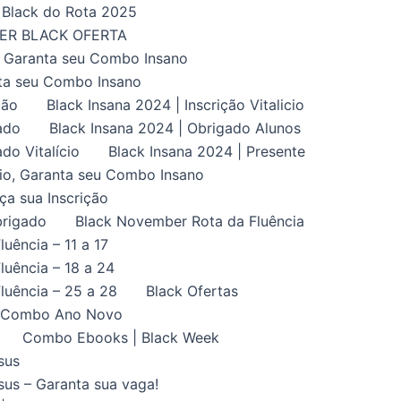
Black do Rota 2025
UPER BLACK OFERTA
, Garanta seu Combo Insano
nta seu Combo Insano
ção
Black Insana 2024 | Inscrição Vitalicio
ado
Black Insana 2024 | Obrigado Alunos
do Vitalício
Black Insana 2024 | Presente
ício, Garanta seu Combo Insano
aça sua Inscrição
brigado
Black November Rota da Fluência
uência – 11 a 17
uência – 18 a 24
luência – 25 a 28
Black Ofertas
Combo Ano Novo
Combo Ebooks | Black Week
sus
us – Garanta sua vaga!