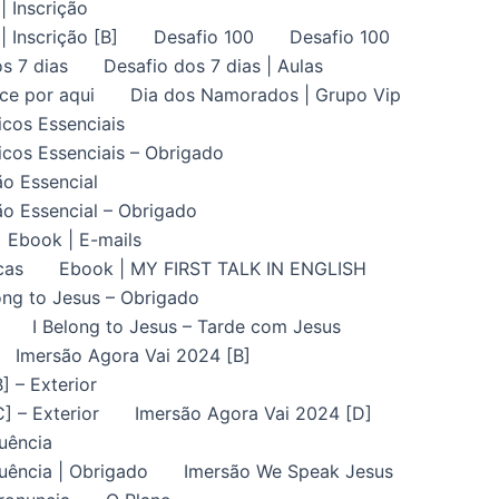
| Inscrição
| Inscrição [B]
Desafio 100
Desafio 100
s 7 dias
Desafio dos 7 dias | Aulas
ce por aqui
Dia dos Namorados | Grupo Vip
icos Essenciais
icos Essenciais – Obrigado
ão Essencial
ão Essencial – Obrigado
Ebook | E-mails
cas
Ebook | MY FIRST TALK IN ENGLISH
ong to Jesus – Obrigado
I Belong to Jesus – Tarde com Jesus
Imersão Agora Vai 2024 [B]
] – Exterior
] – Exterior
Imersão Agora Vai 2024 [D]
uência
uência | Obrigado
Imersão We Speak Jesus