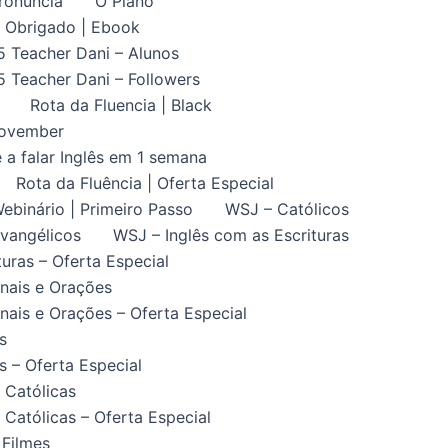
ronuncia
O Plano
Obrigado | Ebook
5 Teacher Dani – Alunos
5 Teacher Dani – Followers
Rota da Fluencia | Black
November
 a falar Inglês em 1 semana
Rota da Fluência | Oferta Especial
ebinário | Primeiro Passo
WSJ – Católicos
vangélicos
WSJ – Inglês com as Escrituras
uras – Oferta Especial
nais e Orações
ais e Orações – Oferta Especial
s
 – Oferta Especial
 Católicas
Católicas – Oferta Especial
 Filmes