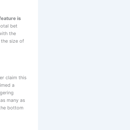
feature is
total bet
with the
the size of
er claim this
aimed a
agering
d as many as
 the bottom