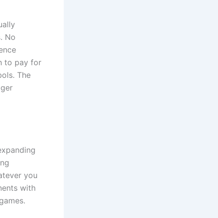
ally
s. No
ience
 to pay for
bols. The
gger
 expanding
ing
hatever you
nents with
 games.