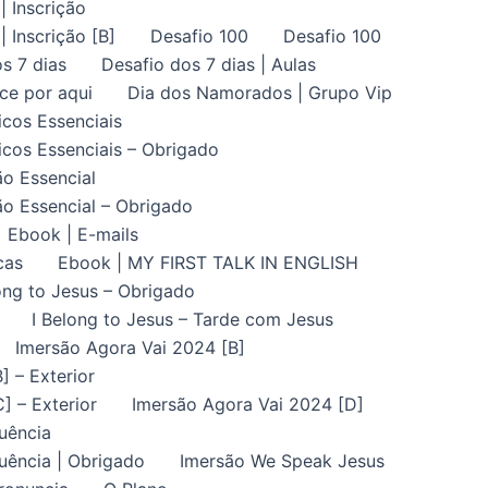
| Inscrição
| Inscrição [B]
Desafio 100
Desafio 100
s 7 dias
Desafio dos 7 dias | Aulas
ce por aqui
Dia dos Namorados | Grupo Vip
icos Essenciais
icos Essenciais – Obrigado
ão Essencial
ão Essencial – Obrigado
Ebook | E-mails
cas
Ebook | MY FIRST TALK IN ENGLISH
ong to Jesus – Obrigado
I Belong to Jesus – Tarde com Jesus
Imersão Agora Vai 2024 [B]
] – Exterior
] – Exterior
Imersão Agora Vai 2024 [D]
uência
uência | Obrigado
Imersão We Speak Jesus