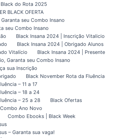
Black do Rota 2025
UPER BLACK OFERTA
, Garanta seu Combo Insano
nta seu Combo Insano
ção
Black Insana 2024 | Inscrição Vitalicio
ado
Black Insana 2024 | Obrigado Alunos
do Vitalício
Black Insana 2024 | Presente
ício, Garanta seu Combo Insano
aça sua Inscrição
brigado
Black November Rota da Fluência
uência – 11 a 17
uência – 18 a 24
luência – 25 a 28
Black Ofertas
Combo Ano Novo
Combo Ebooks | Black Week
sus
us – Garanta sua vaga!