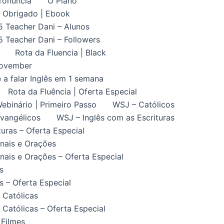
ronuncia
O Plano
Obrigado | Ebook
5 Teacher Dani – Alunos
5 Teacher Dani – Followers
Rota da Fluencia | Black
November
 a falar Inglês em 1 semana
Rota da Fluência | Oferta Especial
ebinário | Primeiro Passo
WSJ – Católicos
vangélicos
WSJ – Inglês com as Escrituras
uras – Oferta Especial
nais e Orações
ais e Orações – Oferta Especial
s
 – Oferta Especial
 Católicas
Católicas – Oferta Especial
 Filmes