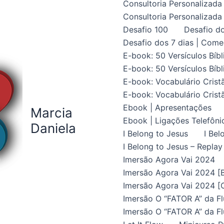
Consultoria Personalizada 
Consultoria Personalizada 
Desafio 100
Desafio do
Desafio dos 7 dias | Come
E-book: 50 Versículos Bíbl
E-book: 50 Versículos Bíbl
E-book: Vocabulário Crist
E-book: Vocabulário Crist
Ebook | Apresentações
Marcia
Ebook | Ligações Telefôni
Daniela
I Belong to Jesus
I Bel
I Belong to Jesus – Replay
Imersão Agora Vai 2024
Imersão Agora Vai 2024 [B
Imersão Agora Vai 2024 [C
Imersão O “FATOR A” da Fl
Imersão O “FATOR A” da Fl