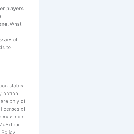
er players
e
rone.
What
ssary of
ds to
tion status
ay option
are only of
 licenses of
he maximum
 McArthur
 Policy