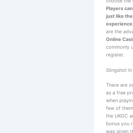
choose the 
Players can
just like t
experience,
are the adv
Online Cas
commonly us
register.
Slingshot I
There are o
as a free pr
when playin
few of them
the UKGC a
bonus you r
was given t