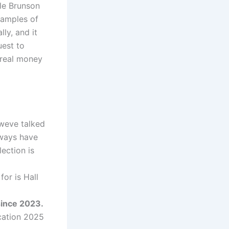
yle Brunson
xamples of
ly, and it
uest to
 real money
 weve talked
lways have
ection is
for is Hall
since 2023.
cation 2025