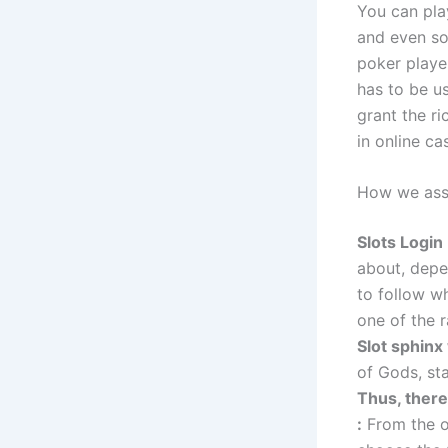
You can pla
and even so
poker player
has to be u
grant the r
in online ca
How we asse
Slots Login
about, depe
to follow wh
one of the 
Slot sphinx
of Gods, st
Thus, there
:
From the o