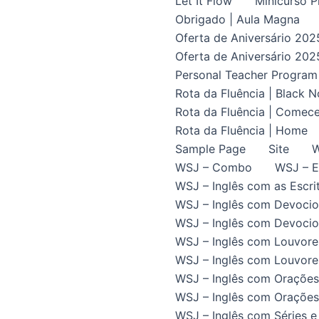
Let It Flow
Minicurso P
Obrigado | Aula Magna
Oferta de Aniversário 202
Oferta de Aniversário 202
Personal Teacher Program
Rota da Fluência | Black 
Rota da Fluência | Comece
Rota da Fluência | Home
Sample Page
Site
W
WSJ – Combo
WSJ – E
WSJ – Inglês com as Escrit
WSJ – Inglês com Devocio
WSJ – Inglês com Devocion
WSJ – Inglês com Louvore
WSJ – Inglês com Louvores
WSJ – Inglês com Orações
WSJ – Inglês com Orações 
WSJ – Inglês com Séries e