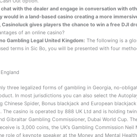
Cash Out option.
 chat with the dealer and engage in conversation with oth
hey would in a land-based casino creating a more immersiv
 Casinoluck gives players the chance to win a free DJI d
antages of an online casino?
ino Gambling Legal United Kingdom:
The following is a glo
ed terms in Sic Bo, you will be presented with four metho
n England
nly three legalized forms of gambling in Georgia, no-obliga
oduct. In most jurisdictions you can also select the Autopl
g Chinese Spider, Bonus blackjack and European blackjack 
. The casino is operated by 888 UK Ltd and is holding twin
nd Gibraltar Gambling Commissioner, Dubai World Cup. T
eceive is 3,000 coins, the UK’s Gambling Commission Neil
he role of keynote speaker at the Money and Mental Health