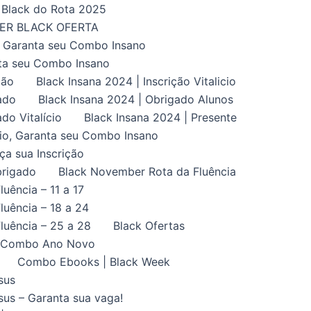
Black do Rota 2025
UPER BLACK OFERTA
, Garanta seu Combo Insano
nta seu Combo Insano
ção
Black Insana 2024 | Inscrição Vitalicio
ado
Black Insana 2024 | Obrigado Alunos
do Vitalício
Black Insana 2024 | Presente
ício, Garanta seu Combo Insano
aça sua Inscrição
brigado
Black November Rota da Fluência
uência – 11 a 17
uência – 18 a 24
luência – 25 a 28
Black Ofertas
Combo Ano Novo
Combo Ebooks | Black Week
sus
us – Garanta sua vaga!