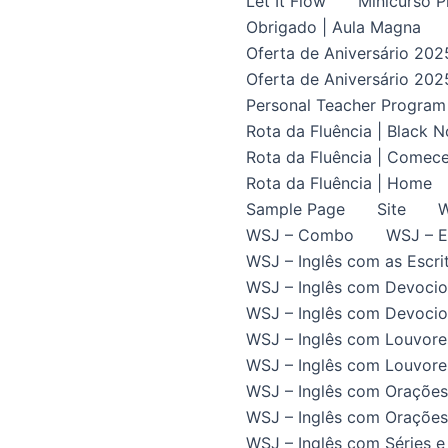
Let It Flow
Minicurso P
Obrigado | Aula Magna
Oferta de Aniversário 202
Oferta de Aniversário 202
Personal Teacher Program
Rota da Fluência | Black 
Rota da Fluência | Comece
Rota da Fluência | Home
Sample Page
Site
W
WSJ – Combo
WSJ – E
WSJ – Inglês com as Escrit
WSJ – Inglês com Devocio
WSJ – Inglês com Devocion
WSJ – Inglês com Louvore
WSJ – Inglês com Louvores
WSJ – Inglês com Orações
WSJ – Inglês com Orações 
WSJ – Inglês com Séries e