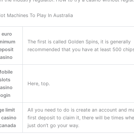
lot Machines To Play In Australia
1 euro
inimum
The first is called Golden Spins, it is generally
eposit
recommended that you have at least 500 chips
asino
obile
slots
Here, top.
asino
login
e limit
All you need to do is create an account and m
r casino
first deposit to claim it, there will be times wh
 canada
just don’t go your way.