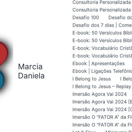
Consultoria Personalizada 
Consultoria Personalizada 
Desafio 100
Desafio do
Desafio dos 7 dias | Come
E-book: 50 Versículos Bíbl
E-book: 50 Versículos Bíbl
E-book: Vocabulário Crist
E-book: Vocabulário Crist
Ebook | Apresentações
Marcia
Ebook | Ligações Telefôni
Daniela
I Belong to Jesus
I Bel
I Belong to Jesus – Replay
Imersão Agora Vai 2024
Imersão Agora Vai 2024 [B
Imersão Agora Vai 2024 [C
Imersão O “FATOR A” da Fl
Imersão O “FATOR A” da Fl