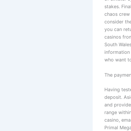
stakes. Fina
chaos crew 
consider th
you can ret
casinos fro
South Wales 
information 
who want to
The payment
Having teste
deposit. As
and provide
range within
casino, ema
Primal Megaw