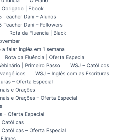
ronuncia
O Plano
Obrigado | Ebook
5 Teacher Dani – Alunos
5 Teacher Dani – Followers
Rota da Fluencia | Black
November
 a falar Inglês em 1 semana
Rota da Fluência | Oferta Especial
ebinário | Primeiro Passo
WSJ – Católicos
vangélicos
WSJ – Inglês com as Escrituras
uras – Oferta Especial
nais e Orações
ais e Orações – Oferta Especial
s
 – Oferta Especial
 Católicas
Católicas – Oferta Especial
 Filmes