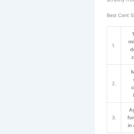
Best Cent S
m
1.
d
c
M
2.
c
Ag
3.
fo
in