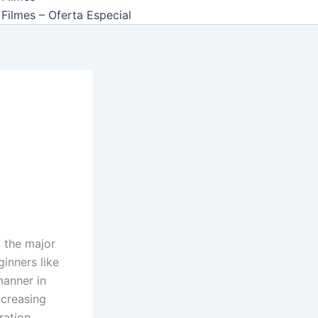
Filmes – Oferta Especial
t the major
ginners like
manner in
ncreasing
ration.