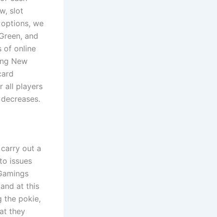
w, slot
 options, we
 Green, and
 of online
ting New
card
 all players
 decreases.
 carry out a
to issues
 Gamings
and at this
g the pokie,
hat they