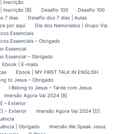
| Inscrição
| Inscrição [B]
Desafio 100
Desafio 100
s 7 dias
Desafio dos 7 dias | Aulas
ce por aqui
Dia dos Namorados | Grupo Vip
icos Essenciais
icos Essenciais – Obrigado
ão Essencial
ão Essencial – Obrigado
Ebook | E-mails
cas
Ebook | MY FIRST TALK IN ENGLISH
ong to Jesus – Obrigado
I Belong to Jesus – Tarde com Jesus
Imersão Agora Vai 2024 [B]
] – Exterior
] – Exterior
Imersão Agora Vai 2024 [D]
uência
uência | Obrigado
Imersão We Speak Jesus