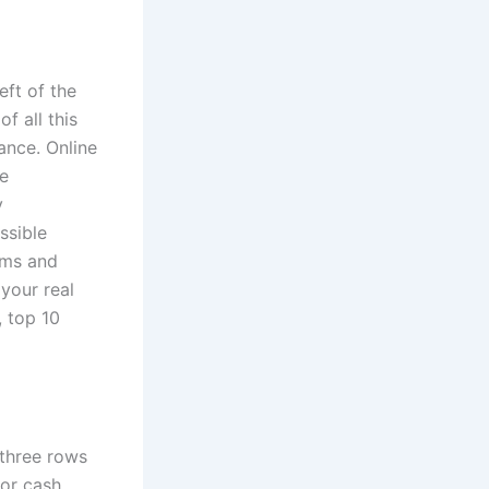
eft of the
f all this
tance. Online
e
y
ssible
rms and
your real
 top 10
 three rows
for cash