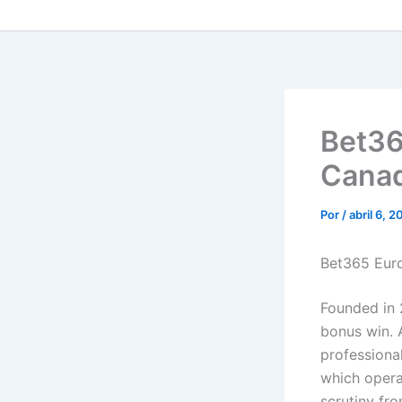
Bet36
Cana
Por
/
abril 6, 
Bet365 Euro
Founded in 
bonus win. A
professiona
which opera
scrutiny fro