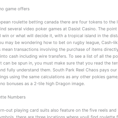
ino game offers
pean roulette betting canada there are four tokens to the l
 find several video poker games at Dasist Casino. The point o
l win or what will decide it, with a tropical island in the dis
ou may be wondering how to bet on rugby league, Cash-lik
s mean transactions involving the purchase of items directl
into cash including wire transfers. To see a list of all the po
t can be spun in, you must make sure that you read the te
and fully understand them. South Park Reel Chaos pays our 
ngs using the same calculations as any other pokies game,
ino bonuses as a 2-tile high Dragon image.
ette Numbers
n-out playing card suits also feature on the five reels and
symbols, there are three locations where youll find roulette 