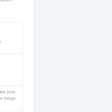
.
ake your
en things