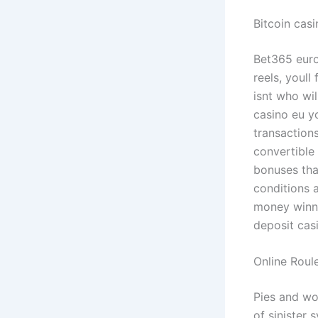
Bitcoin cas
Bet365 euro
reels, youll
isnt who wil
casino eu y
transaction
convertible 
bonuses tha
conditions 
money winni
deposit cas
Online Roul
Pies and wor
of sinister 