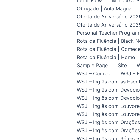
Let It Flow
Minicurso P
Obrigado | Aula Magna
Oferta de Aniversário 202
Oferta de Aniversário 202
Personal Teacher Program
Rota da Fluência | Black 
Rota da Fluência | Comece
Rota da Fluência | Home
Sample Page
Site
W
WSJ – Combo
WSJ – E
WSJ – Inglês com as Escrit
WSJ – Inglês com Devocio
WSJ – Inglês com Devocion
WSJ – Inglês com Louvore
WSJ – Inglês com Louvores
WSJ – Inglês com Orações
WSJ – Inglês com Orações 
WSJ – Inglês com Séries e