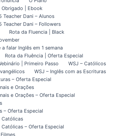
ronuncia
O Plano
Obrigado | Ebook
5 Teacher Dani – Alunos
5 Teacher Dani – Followers
Rota da Fluencia | Black
November
 a falar Inglês em 1 semana
Rota da Fluência | Oferta Especial
ebinário | Primeiro Passo
WSJ – Católicos
vangélicos
WSJ – Inglês com as Escrituras
uras – Oferta Especial
nais e Orações
ais e Orações – Oferta Especial
s
 – Oferta Especial
 Católicas
Católicas – Oferta Especial
 Filmes