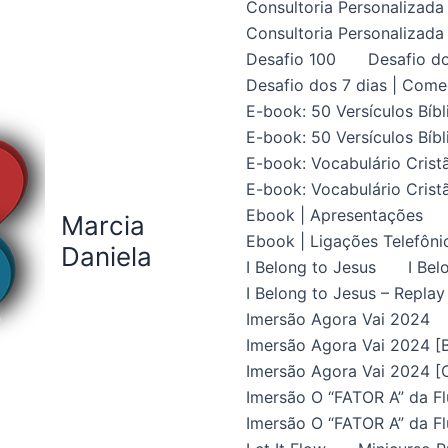
Consultoria Personalizada 
Consultoria Personalizada 
Desafio 100
Desafio do
Desafio dos 7 dias | Come
E-book: 50 Versículos Bíbl
E-book: 50 Versículos Bíbl
E-book: Vocabulário Crist
E-book: Vocabulário Crist
Ebook | Apresentações
Marcia
Ebook | Ligações Telefôni
Daniela
I Belong to Jesus
I Bel
I Belong to Jesus – Replay
Imersão Agora Vai 2024
Imersão Agora Vai 2024 [B
Imersão Agora Vai 2024 [C
Imersão O “FATOR A” da Fl
Imersão O “FATOR A” da Fl