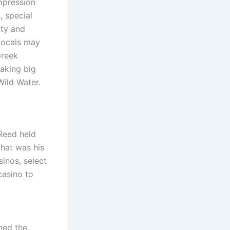
mpression
, special
ity and
locals may
Greek
aking big
Wild Water.
 Reed held
what was his
inos, select
 casino to
ned the