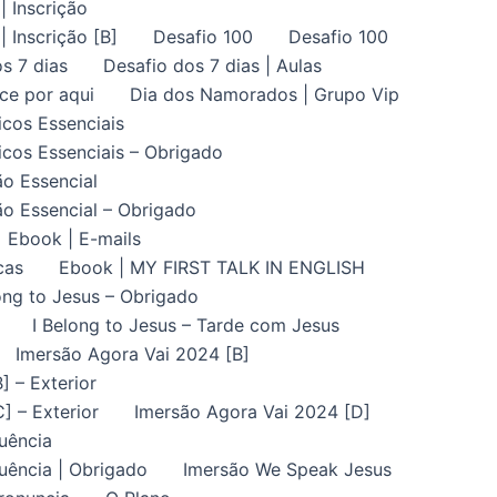
| Inscrição
| Inscrição [B]
Desafio 100
Desafio 100
s 7 dias
Desafio dos 7 dias | Aulas
ce por aqui
Dia dos Namorados | Grupo Vip
icos Essenciais
icos Essenciais – Obrigado
ão Essencial
ão Essencial – Obrigado
Ebook | E-mails
cas
Ebook | MY FIRST TALK IN ENGLISH
ong to Jesus – Obrigado
I Belong to Jesus – Tarde com Jesus
Imersão Agora Vai 2024 [B]
] – Exterior
] – Exterior
Imersão Agora Vai 2024 [D]
uência
uência | Obrigado
Imersão We Speak Jesus