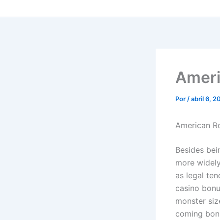
Ameri
Por
/
abril 6, 
American Ro
Besides bei
more widely
as legal ten
casino bonus
monster siz
coming bonu