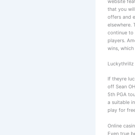
website fea
that you wi
offers and 
elsewhere. 
continue to
players. Am
wins, which 
Luckythrill
If theyre lu
off Sean OH
5th PGA tou
a suitable i
play for free
Online casi
Even true b