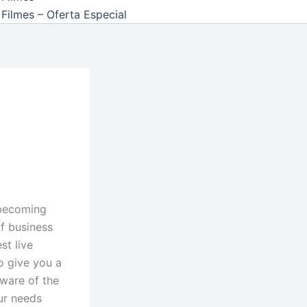
Filmes – Oferta Especial
 becoming
f business
st live
to give you a
ware of the
ur needs