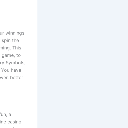
ur winnings
 spin the
ming. This
s game, to
ery Symbols,
. You have
even better
fun, a
line casino