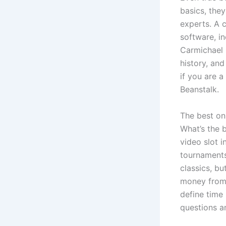
basics, the
experts. A 
software, i
Carmichael 
history, an
if you are a
Beanstalk.
The best on
What’s the b
video slot 
tournaments
classics, b
money from 
define time 
questions a