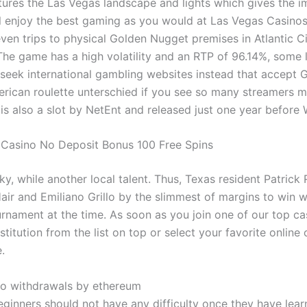
tures the Las Vegas landscape and lights which gives the i
ll enjoy the best gaming as you would at Las Vegas Casinos
even trips to physical Golden Nugget premises in Atlantic C
The game has a high volatility and an RTP of 96.14%, some 
 seek international gambling websites instead that accept 
erican roulette unterschied if you see so many streamers m
is also a slot by NetEnt and released just one year before 
z Casino No Deposit Bonus 100 Free Spins
cky, while another local talent. Thus, Texas resident Patrick
air and Emiliano Grillo by the slimmest of margins to win 
rnament at the time. As soon as you join one of our top cas
nstitution from the list on top or select your favorite online
.
no withdrawals by ethereum
eginners should not have any difficulty once they have lear