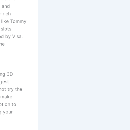
s and
-rich
r like Tommy
 slots
ed by Visa,
the
ting 3D
ggest
not try the
o make
ption to
ng your