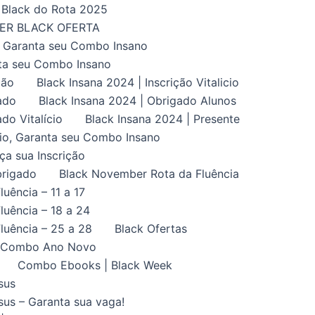
Black do Rota 2025
UPER BLACK OFERTA
, Garanta seu Combo Insano
nta seu Combo Insano
ção
Black Insana 2024 | Inscrição Vitalicio
ado
Black Insana 2024 | Obrigado Alunos
do Vitalício
Black Insana 2024 | Presente
ício, Garanta seu Combo Insano
aça sua Inscrição
brigado
Black November Rota da Fluência
uência – 11 a 17
uência – 18 a 24
luência – 25 a 28
Black Ofertas
Combo Ano Novo
Combo Ebooks | Black Week
sus
us – Garanta sua vaga!