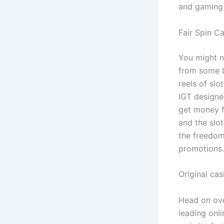
and gaming 
Fair Spin C
You might n
from some L
reels of slo
IGT designe
get money f
and the slot
the freedom
promotions.
Original ca
Head on ove
leading onli